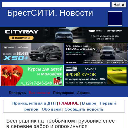
БрестСИТИ. Новости
Беларусь
Все новости
Популярное
Афиша
Происшествия и ДТП
|
ГЛАВНОЕ
|
В мире
|
Первый
регион
|
Обо всём
|
Сообщить новость
Бесправник на необычном грузовике снёс
в деревне забор и опрокинулся