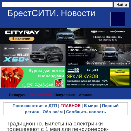
БрестСИТИ. Новости
Беларусь
Все новости
Популярное
Афиша
Происшествия и ДТП
|
ГЛАВНОЕ
|
В мире
|
Первый
регион
|
Обо всём
|
Сообщить новость
Традиционно. Билеты на электрички
подешевеют с 1 мая для пенсионеров-