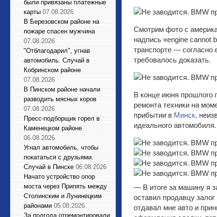
были привязаны платежные
карты
07.08.2026
В Березовском районе на
Смотрим фото с америка
пожаре спасен мужчина
надпись «engine cannot 
07.08.2026
транспорте — согласно е
"Отблагодарил", угнав
требовалось доказать.
автомобиль. Случай в
Кобринском районе
07.08.2026
В Пинском районе начали
В конце июня прошлого 
разводить мясных коров
ремонта техники на мом
07.08.2026
прибытии в
Минск,
неизв
Пресс-подборщик горел в
идеального автомобиля.
Каменецком районе
06.08.2026
Угнал автомобиль, чтобы
покататься с друзьями.
Случай в Пинске
06.08.2026
Начато устройство опор
моста через Припять между
— В итоге за машину я з
Столинским и Лунинецким
оставил продавцу залог 
районами
05.08.2026
отдавал мне авто и прин
За полгода отремонтировали