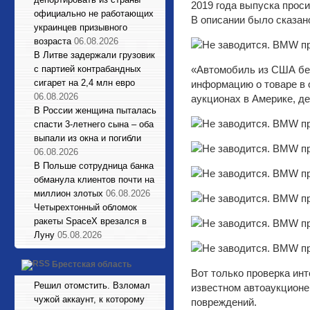
2019 года выпуска прос
официально не работающих
В описании было сказано
украинцев призывного
возраста
06.08.2026
В Литве задержали грузовик
с партией контрабандных
«Автомобиль из США бе
сигарет на 2,4 млн евро
информацию о товаре в 
06.08.2026
аукционах в Америке, де
В России женщина пыталась
спасти 3-летнего сына – оба
выпали из окна и погибли
06.08.2026
В Польше сотрудница банка
обманула клиентов почти на
миллион злотых
06.08.2026
Четырехтонный обломок
ракеты SpaceX врезался в
Луну
05.08.2026
Брестская область
Вот только проверка ин
Решил отомстить. Взломал
известном автоаукционе
чужой аккаунт, к которому
повреждений.