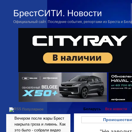
БрестСИТИ. Новости
Официальный сайт. Последние события, репортажи из Бреста и Бел
Беларусь
Все новости
Популярное
Вечером после жары Брест
Происшестви
накрыла гроза и ливень. Как
это было - собрали видео
"Не заводит
Янв