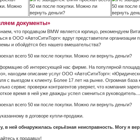
ляем документы»
ы знаем, что продавцом BMW является юрлицо, рекомендуем Вит
ься в ООО «АвтоСитиТорг»: вдруг представители организации п
лемы и обойдётся без нашего вмешательства?
нформацию об интересующей нас фирме. На популярной площадк
то», находим описание услуг ООО «АвтоСитиТорг»: «Юридическ
ля с выездом к клиенту. Более 17 лет на рынке. Огромная база
лько сервис проверки контрагентов уверяет, что компания зарег
короткое время в ней уже дважды успел смениться руководитель
 указанному в договоре купли-продажи.
у, в ней обнаружилась серьёзная неисправность. Могу я вер
айтесь к продавцу!