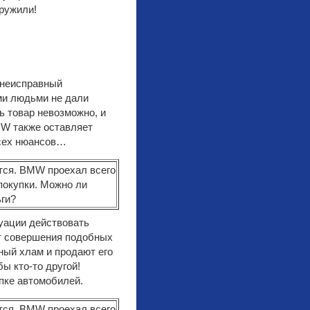
аружили!
 неисправный
ими людьми не дали
ть товар невозможно, и
MW также оставляет
всех нюансов…
уации действовать
от совершения подобных
ный хлам и продают его
ы кто-то другой!
пке автомобилей.