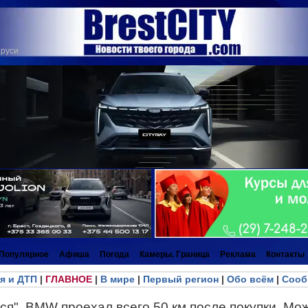
аруси
Популярное
Афиша
Погода
Камеры. Граница
Реклама
Контакты
я и ДТП
|
ГЛАВНОЕ
|
В мире
|
Первый регион
|
Обо всём
|
Сооб
ся". BMW проехал всего 50 км после покупки. Мо