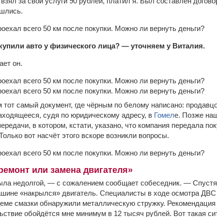
взял за свои услуги 90 рублей, платил я. Был составлен догов
ошлись.
купили авто у физического лица?
— уточняем у Виталия.
ает он.
м тот самый документ, где чёрным по белому написано: продавц
ходящееся, судя по юридическому адресу, в
Гомел
е. Позже на
передачи, в котором, кстати, указано, что компания передала п
олько вот насчёт этого вскоре возникли вопросы.
ремонт или замена двигателя»
ыла недолгой, — с сожалением сообщает собеседник. — Спустя
ашине «накрылся» двигатель. Специалисты в ходе осмотра ДВС
стеме смазки обнаружили металлическую стружку. Рекомендация
льствие обойдётся мне минимум в 12 тысяч рублей. Вот такая с