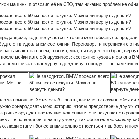
пкой машины я отвозил её на СТО, там никаких проблем не обн
продавцами, ведь получается, что они меня обманули: продали
 будто он в идеальном состоянии. Переговоры и переписки с эт
и настаивают на своём, говорят, мол, ты видел, что брал, верну
, после мойки авто обнаружилось: состояние кузова и салона B
у я осматривал в пасмурную дождливую погоду — не заметил 
ию за помощью. Хотелось бы знать, как мне в сложившейся сит
 нужно обнародовать мою историю, чтобы предостеречь других 
а рынке орудуют настоящие мошенники: они покупают откровен
ы. Не попался бы я на эту уловку, так обязательно «клюнул» б
ью, люди станут более внимательно относиться к выбору и поку