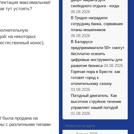
плектация максимальная!
свободного отдыха - когда
ак тут устоять?
06.08.2026
В Гродно наградили
сотрудниц банка, сорвавших
полнительную
планы мошенников
06.08.2026
ой: на некоторых
В Беларуси
(естественный износ).
предприниматели 50+ смогут
бесплатно освоить
цифровые инструменты для
развития бизнеса
04.08.2026
Горячая пора в Бресте: как
готовят город к
отопительному сезону
03.08.2026
Погодный двигатель: Как
высотное струйное течение
управляет нашей погодой
01.08.2026
W была продана на
ины с различными типами
Новости по дате