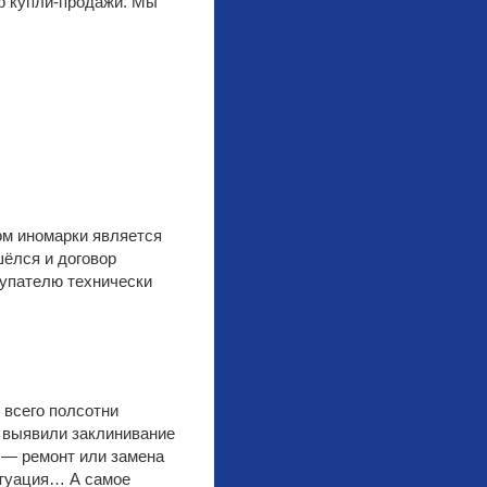
ор купли-продажи. Мы
ом иномарки является
шёлся и договор
окупателю технически
 всего полсотни
 выявили заклинивание
 — ремонт или замена
итуация… А самое