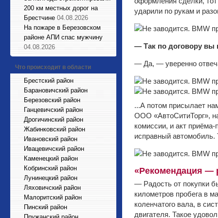
оформления сделки, тот 
200 км местных дорог на
ударили по рукам и раз
Брестчине
04.08.2026
На пожаре в Березовском
районе АПИ спас мужчину
— Так по договору вы 
04.08.2026
— Да, — уверенно отвеч
Что происходит в области
Брестский район
Барановичский район
Березовский район
...А потом присылает на
Ганцевичский район
ООО «АвтоСитиТорг», на
Дрогичинский район
комиссии, и акт приёма-
Жабинковский район
исправный автомобиль. Т
Ивановский район
Ивацевичский район
Каменецкий район
Кобринский район
«Рекомендация — 
Лунинецкий район
— Радость от покупки б
Ляховичский район
километров пробега в м
Малоритский район
коленчатого вала, в си
Пинский район
двигателя. Такое удово
Пружанский район