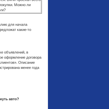
алию для начала
редложат какие-то
е объявлений, в
ое оформление договора
 клиентов». Описание
истрирована менее года
…
нуть авто?