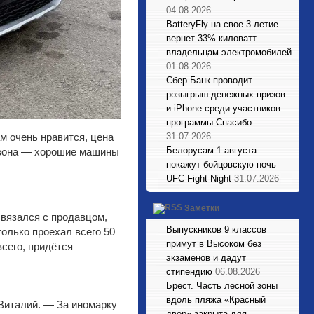
04.08.2026
BatteryFly на свое 3-летие
вернет 33% киловатт
владельцам электромобилей
01.08.2026
Сбер Банк проводит
розыгрыш денежных призов
и iPhone среди участников
программы Спасибо
м очень нравится, цена
31.07.2026
Белорусам 1 августа
озвона — хорошие машины
покажут бойцовскую ночь
UFC Fight Night
31.07.2026
Заметки
вязался с продавцом,
Выпускников 9 классов
только проехал всего 50
примут в Высоком без
сего, придётся
экзаменов и дадут
стипендию
06.08.2026
Брест. Часть лесной зоны
вдоль пляжа «Красный
Виталий. — За иномарку
двор» закрыта для