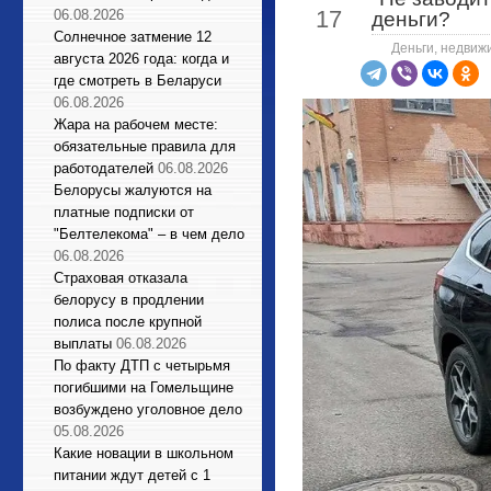
17
06.08.2026
деньги?
Солнечное затмение 12
Деньги, недвиж
августа 2026 года: когда и
где смотреть в Беларуси
06.08.2026
Жара на рабочем месте:
обязательные правила для
работодателей
06.08.2026
Белорусы жалуются на
платные подписки от
"Белтелекома" – в чем дело
06.08.2026
Страховая отказала
белорусу в продлении
полиса после крупной
выплаты
06.08.2026
По факту ДТП с четырьмя
погибшими на Гомельщине
возбуждено уголовное дело
05.08.2026
Какие новации в школьном
питании ждут детей с 1