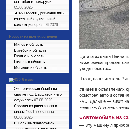
сентября в Беларуси
05.08.2026
Умер Георгий Дорбуашвили -
известный футбольный
коллекционер
05.08.2026
Новости из других регионов
Минск и область
Витебск и область
Гродно и область
Цитата из книги Павла 
Гомель и область
ниже рынка, продаёт са
Могилев и область
уходят быстро».
Что ж, наш читатель Вит
В мире
Экологическая бомба на
Увидев в объявлениях к
свалке под Варшавой - что
осмотрел авто и оставил
случилось
07.08.2026
км… Дальше — визит на 
Соболенко рассказала о
менять».
А может, сделк
своем YouTube-канале
«Автомобиль из С
06.08.2026
В Польше предложили
— Эту машину я приобрё
депортировать из страны