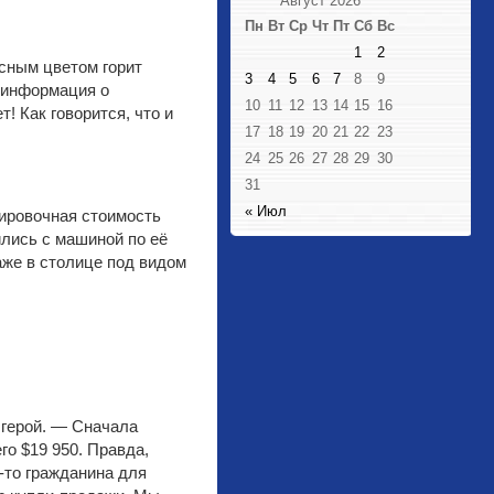
Август 2026
Пн
Вт
Ср
Чт
Пт
Сб
Вс
1
2
асным цветом горит
3
4
5
6
7
8
9
а информация о
10
11
12
13
14
15
16
! Как говорится, что и
17
18
19
20
21
22
23
24
25
26
27
28
29
30
31
« Июл
тировочная стоимость
ились с машиной по её
аже в столице под видом
 герой. — Сначала
го $19 950. Правда,
о-то гражданина для