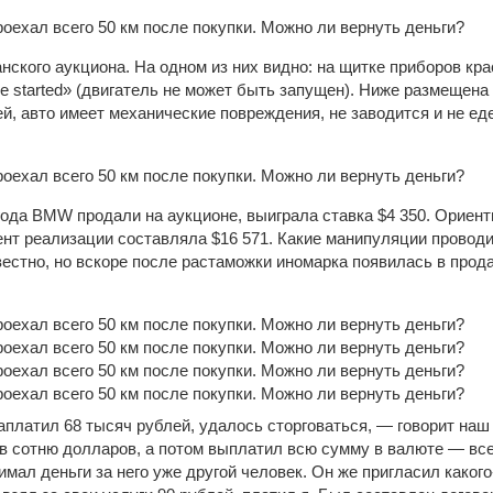
нского аукциона. На одном из них видно: на щитке приборов кр
be started» (двигатель не может быть запущен). Ниже размещен
й, авто имеет механические повреждения, не заводится и не едет
года BMW продали на аукционе, выиграла ставка $4 350. Ориен
ент реализации составляла $16 571. Какие манипуляции провод
естно, но вскоре после растаможки иномарка появилась в прод
аплатил 68 тысяч рублей, удалось сторговаться, — говорит наш
в сотню долларов, а потом выплатил всю сумму в валюте — все
имал деньги за него уже другой человек. Он же пригласил каког