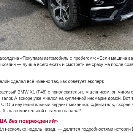
Бахолдина «Покупаем автомобиль с пробегом»: «Если машина ва
м хозяин — лучше всего ехать и смотреть её сразу же после с
алий сделал всё именно так, как советует эксперт.
расивый BMW X1 (F48) с привлекательным ценником, он мигом с
 залог. А вскоре уже мчался на купленной иномарке домой. Вот 
СТО и неутешительный вердикт механика: «Двигатель, скорее в
а была сомнительной с самого начала?
ША без повреждений»
л несколько недель назад, — делится подробностями истории 