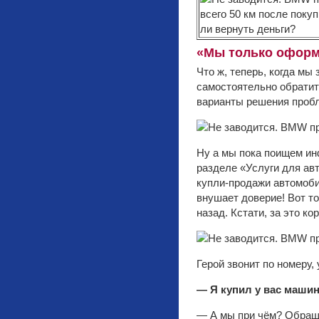
«Мы только оформ
Что ж, теперь, когда м
самостоятельно обратит
варианты решения проб
Ну а мы пока поищем и
разделе «Услуги для ав
купли-продажи автомоби
внушает доверие! Вот то
назад. Кстати, за это 
Герой звонит по номеру,
— Я купил у вас машин
— А мы при чём? Обращ