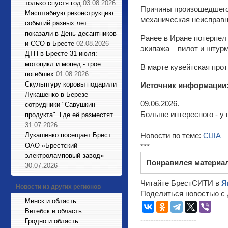
только спустя год
03.08.2026
Причины произошедшего 
Масштабную реконструкцию
механическая неисправн
событий разных лет
показали в День десантников
Ранее в Иране потерпел
и ССО в Бресте
02.08.2026
экипажа – пилот и штур
ДТП в Бресте 31 июля:
мотоцикл и мопед - трое
В марте кувейтская прот
погибших
01.08.2026
Cкульптуру коровы подарили
Источник информации
Лукашенко в Березе
09.06.2026.
сотрудники "Савушкин
Больше интересного - у 
продукта". Где её разместят
31.07.2026
Лукашенко посещает Брест.
Новости по теме:
США
ОАО «Брестский
***
электроламповый завод»
Понравился материа
30.07.2026
Читайте БрестСИТИ в
Я
Новости из других регионов
Поделиться новостью с 
Минск и область
Витебск и область
----------------------
Гродно и область