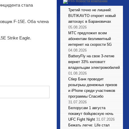
Новости компаний
инцидента стала
Третий точно не лишний:
BUTIKAVTO откроет новый
овщик F-15E. Оба члена
автохаус в Барановичах
05.08.2026
МТС предложил всем
E Strike Eagle.
абонентам безлимитный
интернет на скорости 5G
04.08.2026
BatteryFly на свое 3-летие
вернет 33% киловатт
владельцам электромобилей
01.08.2026
Сбер Банк проводит
розыгрыш денежных призов
и iPhone среди участников
программы Спасибо
31.07.2026
Белорусам 1 августа
покажут бойцовскую ночь
UFC Fight Night
31.07.2026
Бежать легче: Life стал