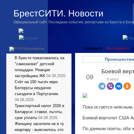
БрестСИТИ. Новости
Официальный сайт. Последние события, репортажи из Бреста и Бел
Беларусь
Все новости
Популярное
В Бресте пожаловались на
Происшестви
"самозахват" детской
площадки. Реакция
Боевой вер
Июн
09
застройщика ЖК
04.08.2026
В мире
Счёт на 100 тысяч евро.
Белорусы неудачно
съездили в Португалию
04.08.2026
Транспортный налог 2026 в
Пока остается неясным,
Беларуси: ставки, льготы,
Боевой вертолет США Ap
срок уплаты
04.08.2026
Женщину заселили не в ту
По данным газеты, оба 
квартиру - выяснилось это