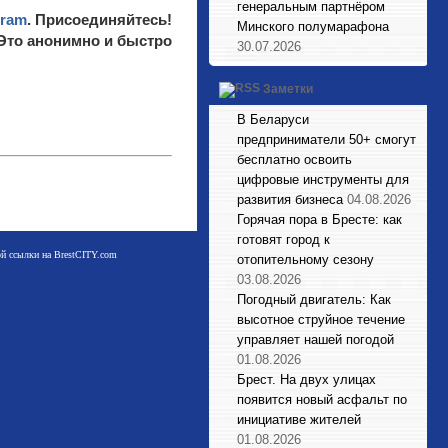
генеральным партнёром
gram
. Присоединяйтесь!
Минского полумарафона
 Это анонимно и быстро
30.07.2026
Заметки
В Беларуси
предприниматели 50+ смогут
бесплатно освоить
цифровые инструменты для
развития бизнеса
04.08.2026
Горячая пора в Бресте: как
готовят город к
мой ссылки на BrestCITY.com
отопительному сезону
03.08.2026
Погодный двигатель: Как
высотное струйное течение
управляет нашей погодой
01.08.2026
Брест. На двух улицах
появится новый асфальт по
инициативе жителей
01.08.2026