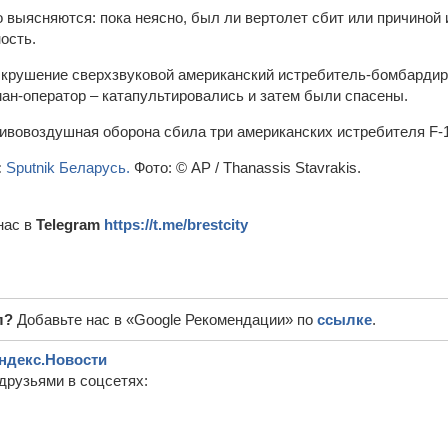
выясняются: пока неясно, был ли вертолет сбит или причиной 
ость.
 крушение сверхзвуковой американский истребитель-бомбардир
ман-оператор – катапультировались и затем были спасены.
ивовоздушная оборона сбила три американских истребителя F-15
:
Sputnik Беларусь.
Фото: © AP / Thanassis Stavrakis.
нас в
Telegram
https://t.me/brestcity
л?
Добавьте нас в «Google Рекомендации» по
ссылке
.
ндекс.Новости
друзьями в соцсетях: