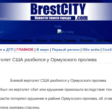
аруси
Популярное
Афиша
Погода
Камеры. Граница
Реклама
Контакты
я и ДТП
|
ГЛАВНОЕ
|
В мире
|
Первый регион
|
Обо всём
|
Сооб
толет США разбился у Ормузского пролива
 был ли вертолет сбит или крушение произошло вследствие тех
ache потерпел крушение в районе Ормузского пролива, об это
члена экипажа спасены.