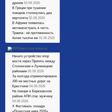
дронов
03.08.2026
В Греции при тушении
пожаров столкнулись два
вертолета
02.08.2026
В Африке появилась
автомагистраль в честь
Трампа - её протяженность
более тысячи км
02.08.2026
Брестская область
Начато устройство опор
моста через Припять между
Столинским и Лунинецким
районами
05.08.2026
За полгода отремонтировали
200 км местных дорог на
Брестчине
04.08.2026
На пожаре в Березовском
районе АПИ спас мужчину
04.08.2026
X Фестиваль лошади
«Полесская нива 2026»