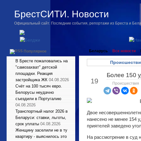
БрестСИТИ. Новости
Официальный сайт. Последние события, репортажи из Бреста и Бел
Беларусь
Все новости
Популярное
В Бресте пожаловались на
Происшестви
"самозахват" детской
площадки. Реакция
Более 150 
Июн
19
застройщика ЖК
04.08.2026
Происшествия
Счёт на 100 тысяч евро.
Белорусы неудачно
съездили в Португалию
04.08.2026
Транспортный налог 2026 в
Двое несовершеннолетн
Беларуси: ставки, льготы,
нанесено не менее 154 у
срок уплаты
04.08.2026
приятелей заведено уго
Женщину заселили не в ту
квартиру - выяснилось это
На рассмотрение в суд н