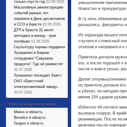
только спустя год
03.08.2026
умышленном причинении
Масштабную реконструкцию
Новости» в прокуратуре
событий разных лет
В ту ночь обвиняемые ра
показали в День десантников
и ССО в Бресте
02.08.2026
разошлись, фигуранты н
ДТП в Бресте 31 июля:
Из подъезда вышел незн
мотоцикл и мопед - трое
случился словесный кон
погибших
01.08.2026
отказом и направился к 
Cкульптуру коровы подарили
Лукашенко в Березе
Приятели догнали мужчи
сотрудники "Савушкин
его, а после подошел к 
продукта". Где её разместят
после и вовсе уехал, ре
31.07.2026
Лукашенко посещает Брест.
Далее злоумышленники п
ОАО «Брестский
но приятели догнали его
электроламповый завод»
и убегал, но негодяи пр
30.07.2026
менее 154 ударов руками
Новости из других регионов
Избитого 44-летнего ми
Минск и область
вызвала скорую. В крайн
Витебск и область
реанимации. После на ме
Гродно и область
мужчина после корпорат