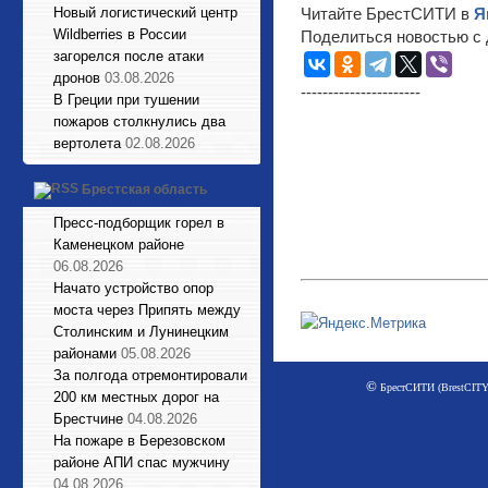
Новый логистический центр
Читайте БрестСИТИ в
Я
Wildberries в России
Поделиться новостью с 
загорелся после атаки
дронов
03.08.2026
----------------------
В Греции при тушении
пожаров столкнулись два
вертолета
02.08.2026
Брестская область
Пресс-подборщик горел в
Каменецком районе
06.08.2026
Начато устройство опор
моста через Припять между
Столинским и Лунинецким
районами
05.08.2026
За полгода отремонтировали
©
БрестСИТИ (BrestCITY)
200 км местных дорог на
Брестчине
04.08.2026
На пожаре в Березовском
районе АПИ спас мужчину
04.08.2026