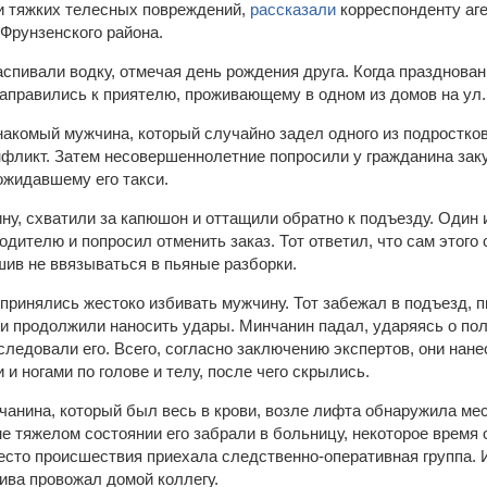
 тяжких телесных повреждений,
рассказали
корреспонденту аге
 Фрунзенского района.
спивали водку, отмечая день рождения друга. Когда празднован
аправились к приятелю, проживающему в одном из домов на ул.
акомый мужчина, который случайно задел одного из подростко
фликт. Затем несовершеннолетние попросили у гражданина закур
ожидавшему его такси.
ну, схватили за капюшон и оттащили обратно к подъезду. Один 
водителю и попросил отменить заказ. Тот ответил, что сам этого 
шив не ввязываться в пьяные разборки.
ринялись жестоко избивать мужчину. Тот забежал в подъезд, п
 и продолжили наносить удары. Минчанин падал, ударяясь о пол
еследовали его. Всего, согласно заключению экспертов, они нан
 и ногами по голове и телу, после чего скрылись.
нчанина, который был весь в крови, возле лифта обнаружила ме
е тяжелом состоянии его забрали в больницу, некоторое время 
сто происшествия приехала следственно-оперативная группа. Из
ива провожал домой коллегу.