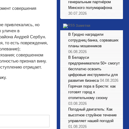
генеральным партнёром
Минского полумарафона
момент совершения
30.07.2026
е привлекались, но
Заметки
л уличен в
В Гродно наградили
района Андрей Сербун.
сотрудниц банка, сорвавших
, то есть повреждения,
планы мошенников
олевание);
06.08.2026
тязания; совершенном
В Беларуси
полностью признал вину.
предприниматели 50+ смогут
еступлению отрицает.
бесплатно освоить
цифровые инструменты для
ажу.
развития бизнеса
04.08.2026
Горячая пора в Бресте: как
готовят город к
отопительному сезону
03.08.2026
Погодный двигатель: Как
высотное струйное течение
управляет нашей погодой
01.08.2026