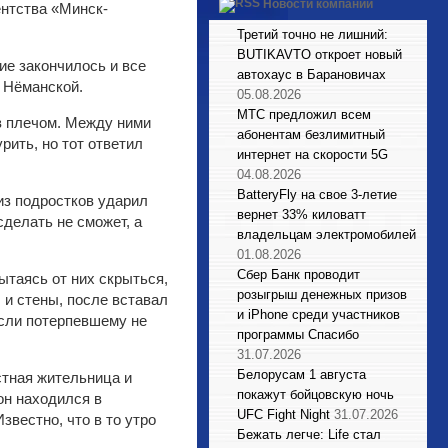
Новости компаний
нтства «Минск-
Третий точно не лишний:
BUTIKAVTO откроет новый
ие закончилось и все
автохаус в Барановичах
 Нёманской.
05.08.2026
МТС предложил всем
в плечом. Между ними
абонентам безлимитный
ить, но тот ответил
интернет на скорости 5G
04.08.2026
BatteryFly на свое 3-летие
из подростков ударил
вернет 33% киловатт
сделать не сможет, а
владельцам электромобилей
01.08.2026
Сбер Банк проводит
ытаясь от них скрыться,
розыгрыш денежных призов
 и стены, после вставал
и iPhone среди участников
если потерпевшему не
программы Спасибо
31.07.2026
Белорусам 1 августа
стная жительница и
покажут бойцовскую ночь
он находился в
UFC Fight Night
31.07.2026
вестно, что в то утро
Бежать легче: Life стал