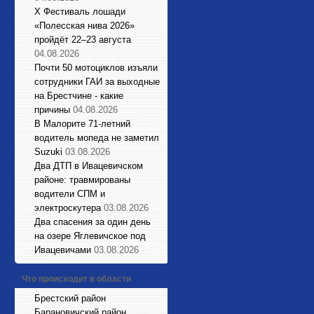
X Фестиваль лошади
«Полесская нива 2026»
пройдёт 22–23 августа
04.08.2026
Почти 50 мотоциклов изъяли
сотрудники ГАИ за выходные
на Брестчине - какие
причины
04.08.2026
В Малорите 71-летний
водитель мопеда не заметил
Suzuki
03.08.2026
Два ДТП в Ивацевичском
районе: травмированы
водители СПМ и
электроскутера
03.08.2026
Два спасения за один день
на озере Яглевичское под
Ивацевичами
03.08.2026
Что происходит в области
Брестский район
Барановичский район