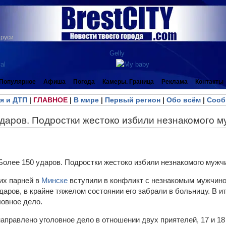
аруси
Популярное
Афиша
Погода
Камеры. Граница
Реклама
Контакты
я и ДТП
|
ГЛАВНОЕ
|
В мире
|
Первый регион
|
Обо всём
|
Сооб
ударов. Подростки жестоко избили незнакомого 
их парней в
Минске
вступили в конфликт с незнакомым мужчин
даров, в крайне тяжелом состоянии его забрали в больницу. В и
ловное дело.
аправлено уголовное дело в отношении двух приятелей, 17 и 18