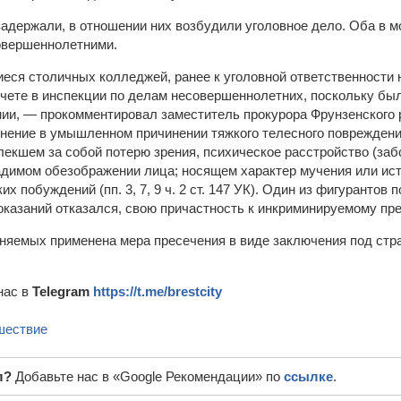
адержали, в отношении них возбудили уголовное дело. Оба в 
овершеннолетними.
я столичных колледжей, ранее к уголовной ответственности н
учете в инспекции по делам несовершеннолетних, поскольку бы
ии, — прокомментировал заместитель прокурора Фрунзенского 
ение в умышленном причинении тяжкого телесного повреждения
лекшем за собой потерю зрения, психическое расстройство (заб
димом обезображении лица; носящем характер мучения или ис
их побуждений (пп. 3, 7, 9 ч. 2 ст. 147 УК). Один из фигурантов 
показаний отказался, свою причастность к инкриминируемому пр
няемых применена мера пресечения в виде заключения под стр
нас в
Telegram
https://t.me/brestcity
шествие
л?
Добавьте нас в «Google Рекомендации» по
ссылке
.