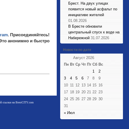
Брест. На двух улицах
появится новый асфальт по
инициативе жителей
01.08.2026
В Бресте обновили
центральный спуск к воде на
gram
. Присоединяйтесь!
Набережной
31.07.2026
 Это анонимно и быстро
Новости по дате
Август 2026
Пн
Вт
Ср
Чт
Пт
Сб
Вс
1
2
3
4
5
6
7
8
9
10
11
12
13
14
15
16
17
18
19
20
21
22
23
24
25
26
27
28
29
30
мой ссылки на BrestCITY.com
31
« Июл