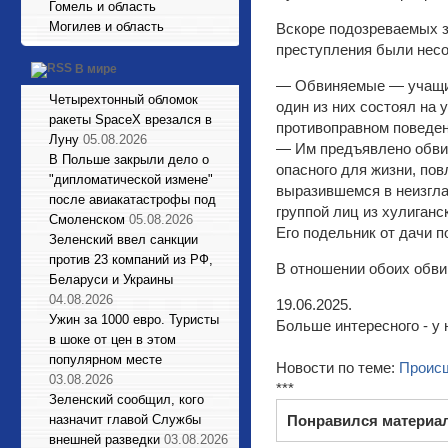
Гомель и область
Могилев и область
Вскоре подозреваемых з
преступления были нес
В мире
— Обвиняемые — учащиес
Четырехтонный обломок
один из них состоял на 
ракеты SpaceX врезался в
противоправном поведен
Луну
05.08.2026
— Им предъявлено обвин
В Польше закрыли дело о
опасного для жизни, пов
"дипломатической измене"
выразившемся в неизгла
после авиакатастрофы под
группой лиц из хулиганск
Смоленском
05.08.2026
Его подельник от дачи 
Зеленский ввел санкции
против 23 компаний из РФ,
В отношении обоих обви
Беларуси и Украины
04.08.2026
19.06.2025.
Ужин за 1000 евро. Туристы
Больше интересного - у 
в шоке от цен в этом
популярном месте
Новости по теме:
Проис
03.08.2026
***
Зеленский сообщил, кого
назначит главой Службы
Понравился материа
внешней разведки
03.08.2026