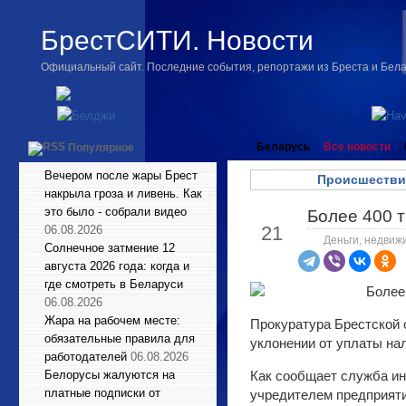
БрестСИТИ. Новости
Официальный сайт. Последние события, репортажи из Бреста и Бел
Беларусь
Все новости
Популярное
Вечером после жары Брест
Происшестви
накрыла гроза и ливень. Как
это было - собрали видео
Более 400 т
Мар
21
06.08.2026
Деньги, недвиж
Солнечное затмение 12
августа 2026 года: когда и
где смотреть в Беларуси
06.08.2026
Жара на рабочем месте:
Прокуратура Брестской 
обязательные правила для
уклонении от уплаты нал
работодателей
06.08.2026
Белорусы жалуются на
Как сообщает служба ин
платные подписки от
учредителем предприяти