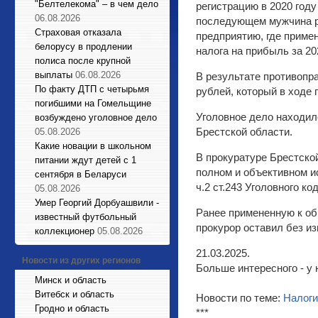
"Белтелекома" – в чем дело
регистрацию в 2020 год
06.08.2026
последующем мужчина ра
Страховая отказала
предприятию, где приме
белорусу в продлении
налога на прибыль за 20
полиса после крупной
выплаты
06.08.2026
В результате противопр
По факту ДТП с четырьмя
рублей, который в ходе
погибшими на Гомельщине
Уголовное дело находил
возбуждено уголовное дело
Брестской области.
05.08.2026
Какие новации в школьном
В прокуратуре Брестско
питании ждут детей с 1
полном и объективном и
сентября в Беларуси
ч.2 ст.243 Уголовного к
05.08.2026
Умер Георгий Дорбуашвили -
Ранее примененную к об
известный футбольный
прокурор оставил без и
коллекционер
05.08.2026
21.03.2025.
Новости из других регионов
Больше интересного - у 
Минск и область
Витебск и область
Новости по теме:
Налоги
Гродно и область
***