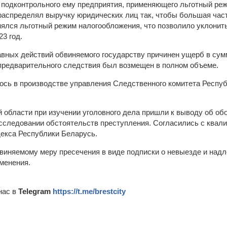
у подконтрольного ему предприятия, применяющего льготный ре
спределял выручку юридических лиц так, чтобы большая част
нялся льготный режим налогообложения, что позволило уклонит
23 год.
авных действий обвиняемого государству причинен ущерб в сум
 предварительного следствия был возмещен в полном объеме.
ось в производстве управления Следственного комитета Респу
й области при изучении уголовного дела пришли к выводу об об
сследовании обстоятельств преступления. Согласились с квал
одекса Республики Беларусь.
виняемому меру пресечения в виде подписки о невыезде и на
зменения.
нас в
Telegram
https://t.me/brestcity