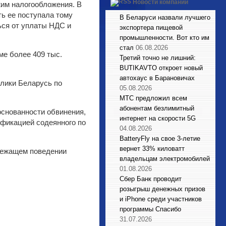
Новости компаний
жим налогообложения. В
ь ее поступала тому
В Беларуси назвали лучшего
ься от уплаты НДС и
экспортера пищевой
промышленности. Вот кто им
стал
06.08.2026
ме более 409 тыс.
Третий точно не лишний:
BUTIKAVTO откроет новый
автохаус в Барановичах
блики Беларусь по
05.08.2026
МТС предложил всем
абонентам безлимитный
основанности обвинения,
интернет на скорости 5G
ификацией содеянного по
04.08.2026
BatteryFly на свое 3-летие
вернет 33% киловатт
длежащем поведении
владельцам электромобилей
01.08.2026
Сбер Банк проводит
розыгрыш денежных призов
и iPhone среди участников
программы Спасибо
31.07.2026