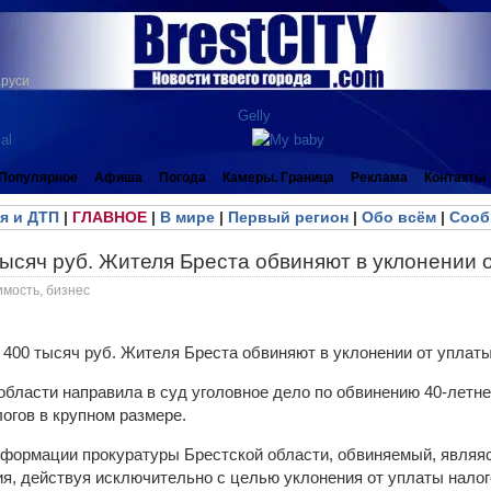
аруси
Популярное
Афиша
Погода
Камеры. Граница
Реклама
Контакты
я и ДТП
|
ГЛАВНОЕ
|
В мире
|
Первый регион
|
Обо всём
|
Сооб
ысяч руб. Жителя Бреста обвиняют в уклонении 
имость, бизнес
области направила в суд уголовное дело по обвинению 40-летне
огов в крупном размере.
формации прокуратуры Брестской области, обвиняемый, являяс
я, действуя исключительно с целью уклонения от уплаты налог