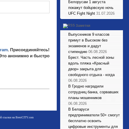
Белорусам 1 августа
покажут бойцовскую ночь
UFC Fight Night
31.07.2026
Заметки
Выпускников 9 классов
примут в Высоком без
экзаменов и дадут
gram
. Присоединяйтесь!
стипендию
06.08.2026
 Это анонимно и быстро
Брест. Часть лесной зоны
вдоль пляжа «Красный
двор» закрыта для
свободного отдыха - когда
06.08.2026
В Гродно наградили
сотрудниц банка, сорвавших
планы мошенников
06.08.2026
В Беларуси
предприниматели 50+ смогут
мой ссылки на BrestCITY.com
бесплатно освоить
цифровые инструменты для