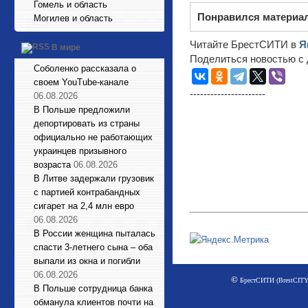
Гомель и область
Понравился материа
Могилев и область
Читайте БрестСИТИ в
Я
В мире
Поделиться новостью с 
Соболенко рассказала о
своем YouTube-канале
----------------------
06.08.2026
В Польше предложили
депортировать из страны
официально не работающих
украинцев призывного
возраста
06.08.2026
В Литве задержали грузовик
с партией контрабандных
сигарет на 2,4 млн евро
06.08.2026
В России женщина пыталась
спасти 3-летнего сына – оба
выпали из окна и погибли
06.08.2026
©
БрестСИТИ (BrestCITY)
В Польше сотрудница банка
обманула клиентов почти на