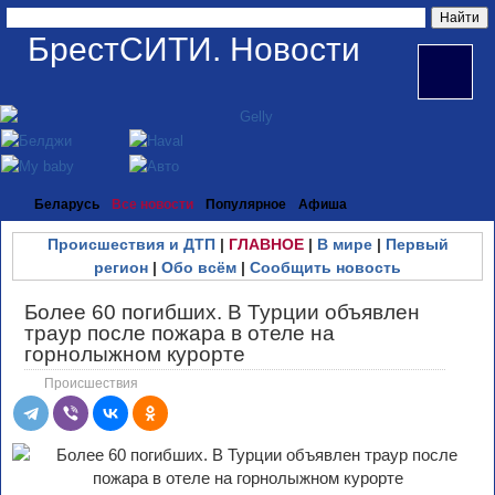
БрестСИТИ. Новости
Беларусь
Все новости
Популярное
Афиша
Происшествия и ДТП
|
ГЛАВНОЕ
|
В мире
|
Первый
регион
|
Обо всём
|
Сообщить новость
Более 60 погибших. В Турции объявлен
траур после пожара в отеле на
горнолыжном курорте
Происшествия