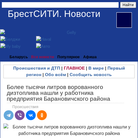
БрестСИТИ. Новости
Беларусь
Все новости
Популярное
Афиша
Происшествия и ДТП
|
ГЛАВНОЕ
|
В мире
|
Первый
регион
|
Обо всём
|
Сообщить новость
Более тысячи литров ворованного
дизтоплива нашли у работника
предприятия Барановичского района
Происшествия