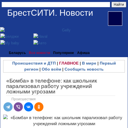
БрестСИТИ. Новости
Беларусь
Все новости
Популярное
Афиша
Происшествия и ДТП
|
ГЛАВНОЕ
|
В мире
|
Первый
регион
|
Обо всём
|
Сообщить новость
«Бомба» в телефоне: как школьник
парализовал работу учреждений
ложными угрозами
Происшествия