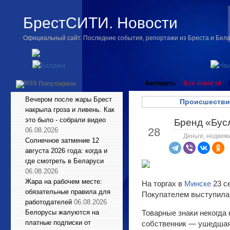
БрестСИТИ. Новости
Официальный сайт. Последние события, репортажи из Бреста и Бел
Беларусь
Все новости
Популярное
Вечером после жары Брест
Происшестви
накрыла гроза и ливень. Как
это было - собрали видео
Бренд «Бусл
Сен
28
06.08.2026
Деньги, недвиж
Солнечное затмение 12
августа 2026 года: когда и
где смотреть в Беларуси
06.08.2026
Жара на рабочем месте:
На торгах в
Минске
23 с
обязательные правила для
Покупателем выступила 
работодателей
06.08.2026
Белорусы жалуются на
Товарные знаки некогда 
платные подписки от
собственник — ушедшая 