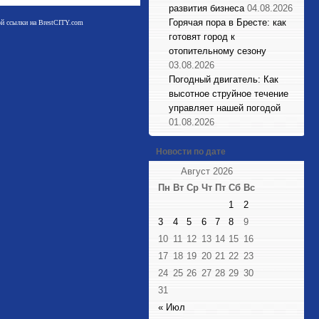
развития бизнеса
04.08.2026
Горячая пора в Бресте: как
мой ссылки на BrestCITY.com
готовят город к
отопительному сезону
03.08.2026
Погодный двигатель: Как
высотное струйное течение
управляет нашей погодой
01.08.2026
Новости по дате
Август 2026
Пн
Вт
Ср
Чт
Пт
Сб
Вс
1
2
3
4
5
6
7
8
9
10
11
12
13
14
15
16
17
18
19
20
21
22
23
24
25
26
27
28
29
30
31
« Июл