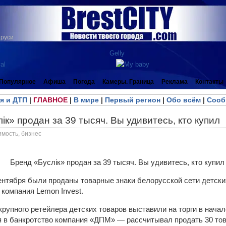
аруси
Популярное
Афиша
Погода
Камеры. Граница
Реклама
Контакты
я и ДТП
|
ГЛАВНОЕ
|
В мире
|
Первый регион
|
Обо всём
|
Сооб
ік» продан за 39 тысяч. Вы удивитесь, кто купил
имость, бизнес
ентября были проданы товарные знаки белорусской сети детских
компания Lemon Invest.
крупного ретейлера детских товаров выставили на торги в начале
в банкротство компания «ДПМ» — рассчитывал продать 30 това