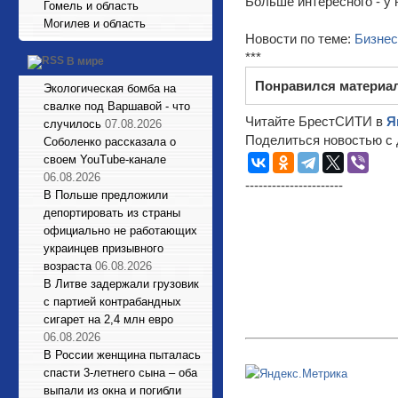
Больше интересного - у 
Гомель и область
Могилев и область
Новости по теме:
Бизнес
***
В мире
Понравился материа
Экологическая бомба на
свалке под Варшавой - что
Читайте БрестСИТИ в
Я
случилось
07.08.2026
Поделиться новостью с 
Соболенко рассказала о
своем YouTube-канале
06.08.2026
----------------------
В Польше предложили
депортировать из страны
официально не работающих
украинцев призывного
возраста
06.08.2026
В Литве задержали грузовик
с партией контрабандных
сигарет на 2,4 млн евро
06.08.2026
В России женщина пыталась
спасти 3-летнего сына – оба
выпали из окна и погибли