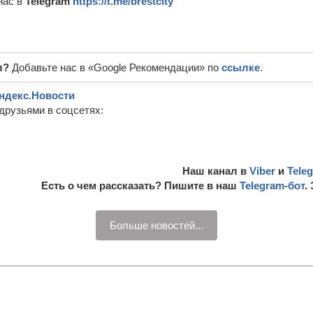
нас в
Telegram
https://t.me/brestcity
л?
Добавьте нас в «Google Рекомендации» по
ссылке
.
ндекс.Новости
друзьями в соцсетях:
Наш канал в
Viber
и
Tele
Есть о чем рассказать? Пишите в наш
Telegram-бот
.
Больше новостей...