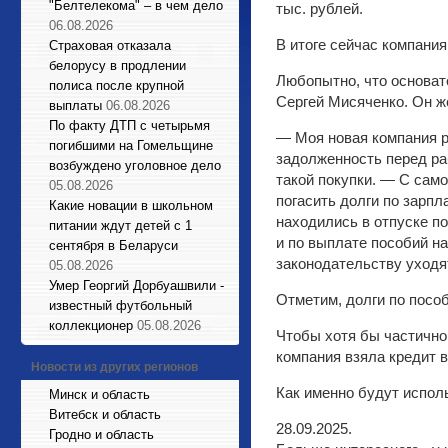
"Белтелекома" – в чем дело
тыс. рублей.
06.08.2026
В итоге сейчас компания
Страховая отказала
белорусу в продлении
Любопытно, что основат
полиса после крупной
Сергей Мисяченко. Он ж
выплаты
06.08.2026
По факту ДТП с четырьмя
— Моя новая компания р
погибшими на Гомельщине
задолженность перед раб
возбуждено уголовное дело
такой покупки. — С само
05.08.2026
погасить долги по зарпл
Какие новации в школьном
находились в отпуске п
питании ждут детей с 1
и по выплате пособий на
сентября в Беларуси
законодательству уходя
05.08.2026
Умер Георгий Дорбуашвили -
Отметим, долги по пособ
известный футбольный
коллекционер
05.08.2026
Чтобы хотя бы частично 
компания взяла кредит 
Новости из других регионов
Как именно будут испол
Минск и область
Витебск и область
28.09.2025.
Гродно и область