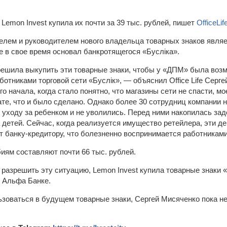
 Lemon Invest купила их почти за 39 тыс. рублей, пишет
OfficeLif
елем и руководителем нового владельца товарных знаков явля
е в свое время основал банкротящегося «Бусліка».
ешила выкупить эти товарные знаки, чтобы у «ДПМ» была возм
отниками торговой сети «Буслік», — объяснил Office Life Серг
го начала, когда стало понятно, что магазины сети не спасти, 
ате, что и было сделано. Однако более 30 сотрудниц компании 
о уходу за ребенком и не уволились. Перед ними накопилась за
 детей. Сейчас, когда реализуется имущество ретейлера, эти де
т банку-кредитору, что болезненно воспринимается работниками
иям составляют почти 66 тыс. рублей.
разрешить эту ситуацию, Lemon Invest купила товарные знаки «
в Альфа Банке.
ьзоваться в будущем товарные знаки, Сергей Мисяченко пока н