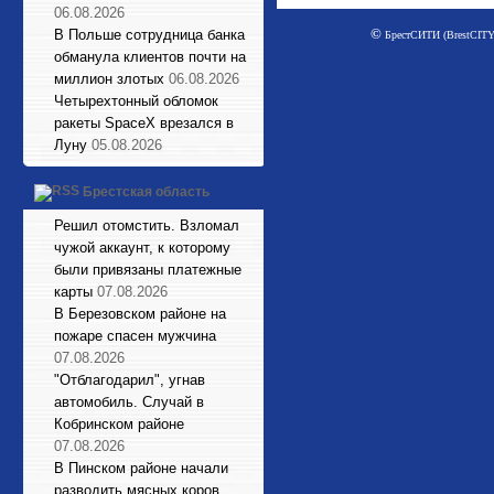
06.08.2026
©
В Польше сотрудница банка
БрестСИТИ (BrestCITY)
обманула клиентов почти на
миллион злотых
06.08.2026
Четырехтонный обломок
ракеты SpaceX врезался в
Луну
05.08.2026
Брестская область
Решил отомстить. Взломал
чужой аккаунт, к которому
были привязаны платежные
карты
07.08.2026
В Березовском районе на
пожаре спасен мужчина
07.08.2026
"Отблагодарил", угнав
автомобиль. Случай в
Кобринском районе
07.08.2026
В Пинском районе начали
разводить мясных коров