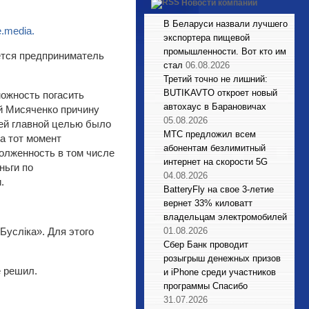
Новости компаний
В Беларуси назвали лучшего
e.media.
экспортера пищевой
промышленности. Вот кто им
ется предприниматель
стал
06.08.2026
Третий точно не лишний:
BUTIKAVTO откроет новый
ожность погасить
автохаус в Барановичах
ей Мисяченко причину
05.08.2026
моей главной целью было
МТС предложил всем
на тот момент
абонентам безлимитный
долженность в том числе
интернет на скорости 5G
ньги по
04.08.2026
.
BatteryFly на свое 3-летие
вернет 33% киловатт
владельцам электромобилей
Бусліка». Для этого
01.08.2026
Сбер Банк проводит
розыгрыш денежных призов
е решил.
и iPhone среди участников
программы Спасибо
31.07.2026