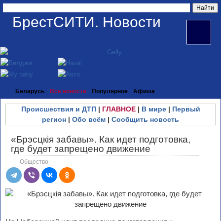
БрестСИТИ. Новости
Беларусь
Все новости
Популярное
Афиша
Происшествия и ДТП
|
ГЛАВНОЕ
|
В мире
|
Первый
регион
|
Обо всём
|
Сообщить новость
«Брэсцкія забавы». Как идет подготовка,
где будет запрещено движение
Общество