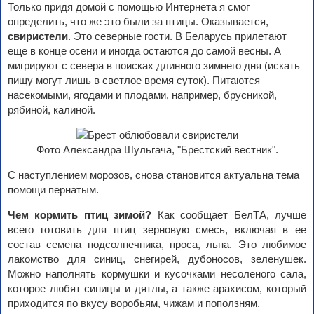
Только придя домой с помощью Интернета я смог
определить, что же это были за птицы. Оказывается,
свиристели
. Это северные гости. В Беларусь прилетают
еще в конце осени и иногда остаются до самой весны. А
мигрируют с севера в поисках длинного зимнего дня (искать
пищу могут лишь в светлое время суток). Питаются
насекомыми, ягодами и плодами, например, брусникой,
рябиной, калиной.
Фото Александра Шульгача, "Брестский вестник".
С наступлением морозов, снова становится актуальна тема
помощи пернатым.
Чем кормить птиц зимой?
Как сообщает БелТА, лучше
всего готовить для птиц зерновую смесь, включая в ее
состав семена подсолнечника, проса, льна. Это любимое
лакомство для синиц, снегирей, дубоносов, зеленушек.
Можно наполнять кормушки и кусочками несоленого сала,
которое любят синицы и дятлы, а также арахисом, который
приходится по вкусу воробьям, чижам и поползням.