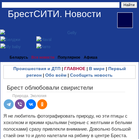
БрестСИТИ. Новости
Беларусь
Все новости
Популярное
Афиша
Происшествия и ДТП
|
ГЛАВНОЕ
|
В мире
|
Первый
регион
|
Обо всём
|
Сообщить новость
Брест облюбовали свиристели
Природа. Экология
Я не любитель фотографировать природу, но эти птицы с
хохолком и яркими крыльями (черные с желтыми и белыми
полосками) сразу привлекли внимание. Довольно большой
стаей они то и дело налетали на рябину в центре Бреста.