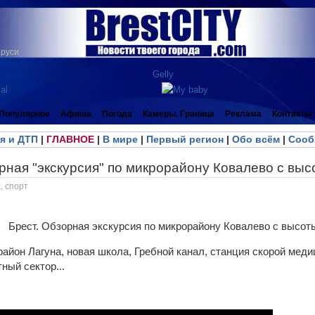
аруси
Популярное
Афиша
Погода
Камеры. Граница
Реклама
Контакты
я и ДТП
|
ГЛАВНОЕ
|
В мире
|
Первый регион
|
Обо всём
|
Сооб
рная "экскурсия" по микрорайону Ковалево с выс
, спорт
район Лагуна, новая школа, Гребной канал, станция скорой мед
ный сектор...