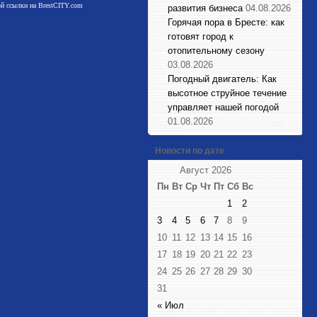
мой ссылки на BrestCITY.com
развития бизнеса
04.08.2026
Горячая пора в Бресте: как
готовят город к
отопительному сезону
03.08.2026
Погодный двигатель: Как
высотное струйное течение
управляет нашей погодой
01.08.2026
Новости по дате
Август 2026
Пн
Вт
Ср
Чт
Пт
Сб
Вс
1
2
3
4
5
6
7
8
9
10
11
12
13
14
15
16
17
18
19
20
21
22
23
24
25
26
27
28
29
30
31
« Июл