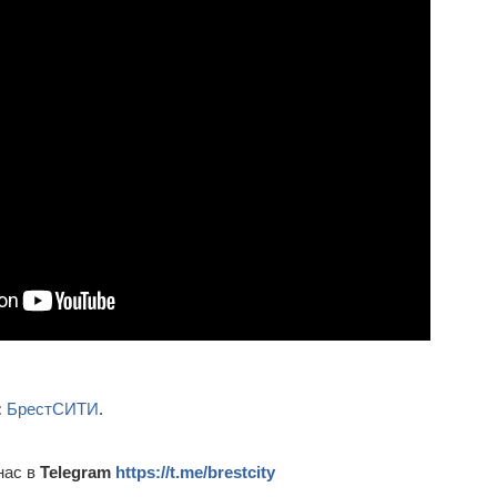
:
БрестСИТИ
.
нас в
Telegram
https://t.me/brestcity