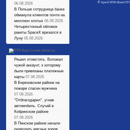
©
БрестСИТИ (BrestCITY)
06.08.2026
В Польше сотрудница банка
обманула клиентов почти на
миллион злотых
06.08.2026
Четырехтонный обломок
ракеты SpaceX врезался в
Луну
05.08.2026
Брестская область
Решил отомстить. Взломал
чужой аккаунт, к которому
были привязаны платежные
карты
07.08.2026
В Березовском районе на
пожаре спасен мужчина
07.08.2026
"Отблагодарил", угнав
автомобиль. Случай в
Кобринском районе
07.08.2026
В Пинском районе начали
разводить мясных коров