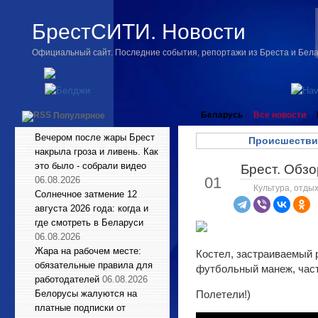
БрестСИТИ. Новости
Официальный сайт. Последние события, репортажи из Бреста и Бел
Беларусь
Все новости
Популярное
Вечером после жары Брест
Происшестви
накрыла гроза и ливень. Как
это было - собрали видео
Брест. Обзо
Май
01
06.08.2026
Культура, отдых
Солнечное затмение 12
августа 2026 года: когда и
где смотреть в Беларуси
06.08.2026
Жара на рабочем месте:
Костел, застраиваемый 
обязательные правила для
футбольный манеж, част
работодателей
06.08.2026
Белорусы жалуются на
Полетели!)
платные подписки от