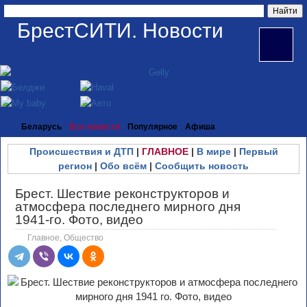
БрестСИТИ. Новости
Беларусь
Все новости
Популярное
Афиша
Происшествия и ДТП
|
ГЛАВНОЕ
|
В мире
|
Первый
регион
|
Обо всём
|
Сообщить новость
Брест. Шествие реконструкторов и
атмосфера последнего мирного дня
1941-го. Фото, видео
Главное
,
Общество