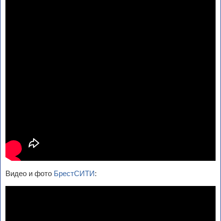
Видео и фото
БрестСИТИ
: