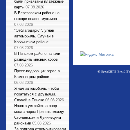
были привязаны платежные
карты
07.08.2026
В Березовском районе на
пожаре спасен мужчина
07.08.2026
"Отблагодарил", угнав
автомобиль. Случай в
Кобринском районе
07.08.2026
В Пинском районе начали
разводить мясных коров
07.08.2026
Пресс-подборщик горел в
©
БрестСИТИ (BrestCITY)
Каменецком районе
06.08.2026
Угнал автомобиль, чтобы
покататься с друзьями.
Случай в Пинске
06.08.2026
Начато устройство опор
моста через Припять между
Столинским и Лунинецким
районами
05.08.2026
За полгода отремонтировали