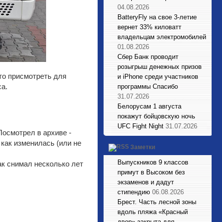
04.08.2026
BatteryFly на свое 3-летие
вернет 33% киловатт
владельцам электромобилей
01.08.2026
Сбер Банк проводит
розыгрыш денежных призов
то присмотреть для
и iPhone среди участников
са.
программы Спасибо
31.07.2026
Белорусам 1 августа
покажут бойцовскую ночь
UFC Fight Night
31.07.2026
Посмотрел в архиве -
 как изменилась (или не
Заметки
Выпускников 9 классов
так снимал несколько лет
примут в Высоком без
экзаменов и дадут
стипендию
06.08.2026
Брест. Часть лесной зоны
вдоль пляжа «Красный
двор» закрыта для