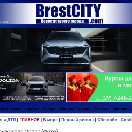
аруси
Популярное
Афиша
Погода
Камеры. Граница
Реклама
Контакты
я и ДТП
|
ГЛАВНОЕ
|
В мире
|
Первый регион
|
Обо всём
|
Сооб
ружество 2011" (Фото)