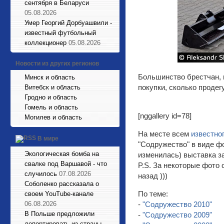
сентября в Беларуси
05.08.2026
Умер Георгий Дорбуашвили -
известный футбольный
коллекционер
05.08.2026
Новости из других регионов
Большинство брестчан, м
Минск и область
покупки, сколько продег
Витебск и область
Гродно и область
Гомель и область
[nggallery id=78]
Могилев и область
На месте всем
известног
В мире
"Содружество" в виде фо
Экологическая бомба на
изменилась) выставка за
свалке под Варшавой - что
P.S. За некоторые фото 
случилось
07.08.2026
назад )))
Соболенко рассказала о
По теме:
своем YouTube-канале
06.08.2026
-
"Содружество 2010"
В Польше предложили
-
"Содружество 2009"
депортировать из страны