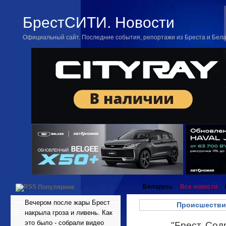
БрестСИТИ. Новости
Официальный сайт. Последние события, репортажи из Бреста и Бел
Беларусь
Все новости
Популярное
Вечером после жары Брест
Происшестви
накрыла гроза и ливень. Как
это было - собрали видео
"Брест. Сод
Апр