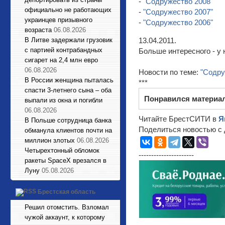
-
"Содружество 2008"
официально не работающих
-
"Содружество 2007"
украинцев призывного
-
"Содружество 2006"
возраста
06.08.2026
В Литве задержали грузовик
13.04.2011.
с партией контрабандных
Больше интересного - у 
сигарет на 2,4 млн евро
06.08.2026
Новости по теме:
"Содру
В России женщина пыталась
***
спасти 3-летнего сына – оба
Понравился материа
выпали из окна и погибли
06.08.2026
Читайте БрестСИТИ в
Я
В Польше сотрудница банка
Поделиться новостью с 
обманула клиентов почти на
миллион злотых
06.08.2026
Четырехтонный обломок
----------------------
ракеты SpaceX врезался в
Луну
05.08.2026
Брестская область
Решил отомстить. Взломал
чужой аккаунт, к которому