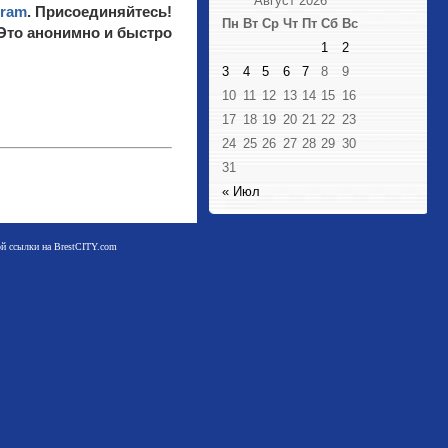
Август 2026
gram
. Присоединяйтесь!
Пн
Вт
Ср
Чт
Пт
Сб
Вс
 Это анонимно и быстро
1
2
3
4
5
6
7
8
9
10
11
12
13
14
15
16
17
18
19
20
21
22
23
24
25
26
27
28
29
30
31
« Июл
мой ссылки на BrestCITY.com