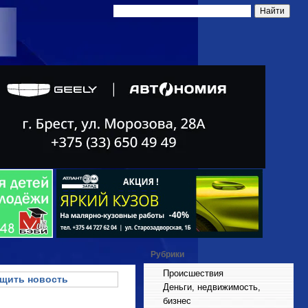
Рубрики
Происшествия
щить новость
Деньги, недвижимость,
бизнес