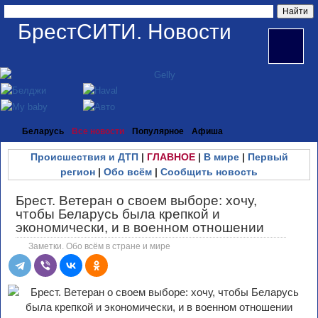
БрестСИТИ. Новости
Беларусь
Все новости
Популярное
Афиша
Происшествия и ДТП
|
ГЛАВНОЕ
|
В мире
|
Первый
регион
|
Обо всём
|
Сообщить новость
Брест. Ветеран о своем выборе: хочу,
чтобы Беларусь была крепкой и
экономически, и в военном отношении
Заметки. Обо всём в стране и мире