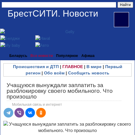
БрестСИТИ. Новости
Беларусь
Все новости
Популярное
Афиша
Происшествия и ДТП
|
ГЛАВНОЕ
|
В мире
|
Первый
регион
|
Обо всём
|
Сообщить новость
Учащуюся вынуждали заплатить за
разблокировку своего мобильного. Что
произошло
Мобильная связь и интернет