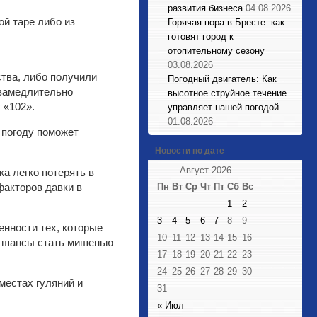
развития бизнеса
04.08.2026
ой таре либо из
Горячая пора в Бресте: как
готовят город к
отопительному сезону
03.08.2026
тва, либо получили
Погодный двигатель: Как
езамедлительно
высотное струйное течение
 «102».
управляет нашей погодой
01.08.2026
 погоду поможет
Новости по дате
Август 2026
а легко потерять в
факторов давки в
Пн
Вт
Ср
Чт
Пт
Сб
Вс
1
2
3
4
5
6
7
8
9
енности тех, которые
10
11
12
13
14
15
16
ит шансы стать мишенью
17
18
19
20
21
22
23
24
25
26
27
28
29
30
местах гуляний и
31
« Июл