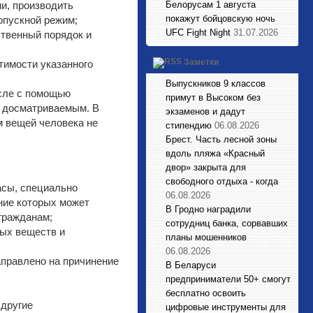
и, производить
Белорусам 1 августа
покажут бойцовскую ночь
опускной режим;
UFC Fight Night
31.07.2026
ственный порядок и
Заметки
тимости указанного
Выпускников 9 классов
исле с помощью
примут в Высоком без
с досматриваемым. В
экзаменов и дадут
м вещей человека не
стипендию
06.08.2026
Брест. Часть лесной зоны
вдоль пляжа «Красный
двор» закрыта для
свободного отдыха - когда
асы, специально
06.08.2026
ние которых может
В Гродно наградили
гражданам;
сотрудниц банка, сорвавших
тых веществ и
планы мошенников
06.08.2026
аправлено на причинение
В Беларуси
предприниматели 50+ смогут
бесплатно освоить
 другие
цифровые инструменты для