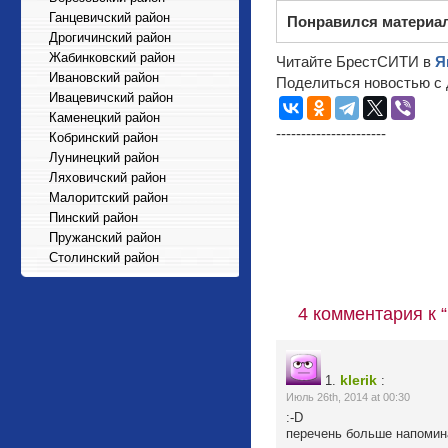
Ганцевичский район
Понравился материа
Дрогичинский район
Жабинковский район
Читайте БрестСИТИ в
Я
Ивановский район
Поделиться новостью с 
Ивацевичский район
Каменецкий район
----------------------
Кобринский район
Лунинецкий район
Ляховичский район
Малоритский район
Пинский район
Пружанский район
Столинский район
4 комментария к 
klerik
1.
:
Июль 26th, 2014 at 00:30
:-D
перечень больше напомина