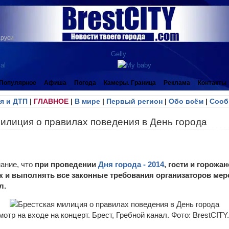
аруси
Популярное
Афиша
Погода
Камеры. Граница
Реклама
Контакты
я и ДТП
|
ГЛАВНОЕ
|
В мире
|
Первый регион
|
Обо всём
|
Сооб
илиция о правилах поведения в День города
ание, что
при проведении
Дня города - 2014
, гости и горож
 и выполнять все законные требования организаторов мер
л.
отр на входе на концерт. Брест, Гребной канал. Фото: BrestCIT