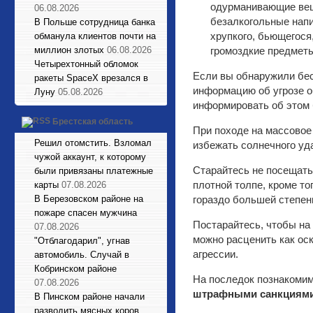
одурманивающие ве
06.08.2026
безалкогольные напи
В Польше сотрудница банка
хрупкого, бьющегося
обманула клиентов почти на
миллион злотых
06.08.2026
громоздкие предметы
Четырехтонный обломок
Если вы обнаружили бес
ракеты SpaceX врезался в
информацию об угрозе 
Луну
05.08.2026
информировать об этом 
Брестская область
При походе на массовое
Решил отомстить. Взломал
избежать солнечного уд
чужой аккаунт, к которому
Старайтесь не посещать
были привязаны платежные
плотной толпе, кроме то
карты
07.08.2026
В Березовском районе на
гораздо большей степен
пожаре спасен мужчина
Постарайтесь, чтобы на 
07.08.2026
можно расценить как ос
"Отблагодарил", угнав
агрессии.
автомобиль. Случай в
Кобринском районе
На последок познакомим
07.08.2026
штрафными санкциями
В Пинском районе начали
разводить мясных коров