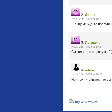
Денис
2.
:
Июль 26th, 2014 at 10:25
В общем: будьте послушным
Ирина+
3.
:
Июль 28th, 2014 at 10:24
Смысл с этого пропуска? )
admin
4.
:
Июль 28th, 2014 at 10:26
Ирина+
, уточните, что вы