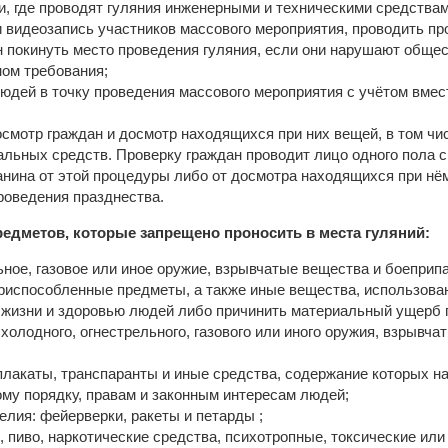
и, где проводят гуляния инженерными и техническими средствам
и видеозапись участников массового мероприятия, проводить пр
н покинуть место проведения гуляния, если они нарушают обще
ом требования;
юдей в точку проведения массового мероприятия с учётом вмес
смотр граждан и досмотр находящихся при них вещей, в том ч
альных средств. Проверку граждан проводит лицо одного пола 
анина от этой процедуры либо от досмотра находящихся при нё
роведения празднества.
редметов, которые запрещено проносить в места гуляний:
ьное, газовое или иное оружие, взрывчатые вещества и боеприп
риспособленные предметы, а также иные вещества, использова
 жизни и здоровью людей либо причинить материальный ущерб 
холодного, огнестрельного, газового или иного оружия, взрывча
лакаты, транспаранты и иные средства, содержание которых н
му порядку, правам и законным интересам людей;
елия: фейерверки, ракеты и петарды ;
, пиво, наркотические средства, психотропные, токсические или