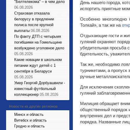
"Белтелекома" – в чем дело
День нашего города, кот
06.08.2026
испортить приятные мом
Страховая отказала
Особенно многолюдно б
белорусу в продлении
полиса после крупной
Толкай», а так же на
отк
выплаты
06.08.2026
Отдыхающие гости и жит
По факту ДТП с четырьмя
гуляний охраняют порядо
погибшими на Гомельщине
убедительная просьба с
возбуждено уголовное дело
бдительность, уважител
05.08.2026
Какие новации в школьном
Так же, необходимо лоя
питании ждут детей с 1
турникетами, а пропуск
сентября в Беларуси
ручные металлоискател
05.08.2026
Умер Георгий Дорбуашвили -
Для исключения скоплен
известный футбольный
гуляний заблаговременн
коллекционер
05.08.2026
Милиция обращает внима
Новости из других регионов
общественный порядок и
Минск и область
внутренних дел и предс
Витебск и область
порядка. Названные ли
Гродно и область