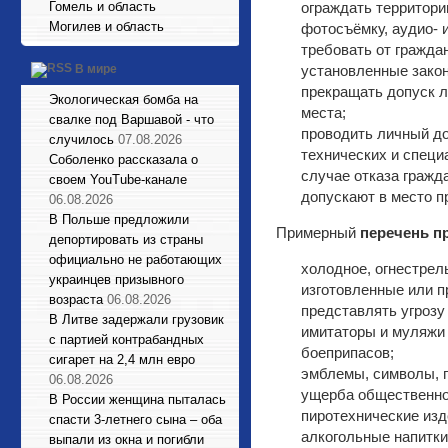
Гомель и область
ограждать территори
Могилев и область
фотосъёмку, аудио- 
требовать от гражда
установленные закон
В мире
прекращать допуск л
Экологическая бомба на
места;
свалке под Варшавой - что
проводить личный до
случилось
07.08.2026
технических и специ
Соболенко рассказала о
случае отказа гражд
своем YouTube-канале
допускают в место п
06.08.2026
В Польше предложили
Примерный
перечень п
депортировать из страны
официально не работающих
холодное, огнестрел
украинцев призывного
изготовленные или п
возраста
06.08.2026
представлять угрозу
В Литве задержали грузовик
имитаторы и муляжи 
с партией контрабандных
боеприпасов;
сигарет на 2,4 млн евро
эмблемы, символы, п
06.08.2026
ущерба общественно
В России женщина пыталась
пиротехнические изд
спасти 3-летнего сына – оба
алкогольные напитки
выпали из окна и погибли