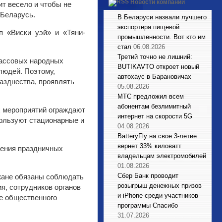
Новости компаний
ит весело и чтобы не
 Беларусь.
В Беларуси назвали лучшего
экспортера пищевой
п «Виски уэй» и «Тяни-
промышленности. Вот кто им
стал
06.08.2026
Третий точно не лишний:
массовых народных
BUTIKAVTO откроет новый
людей. Поэтому,
автохаус в Барановичах
азднества, проявлять
05.08.2026
МТС предложил всем
абонентам безлимитный
х мероприятий ограждают
интернет на скорости 5G
пользуют стационарные и
04.08.2026
BatteryFly на свое 3-летие
вернет 33% киловатт
дения праздничных
владельцам электромобилей
01.08.2026
Сбер Банк проводит
ожане обязаны соблюдать
розыгрыш денежных призов
я, сотрудников органов
и iPhone среди участников
е общественного
программы Спасибо
31.07.2026