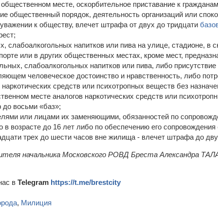
 общественном месте, оскорбительное приставание к граждана
е общественный порядок, деятельность организаций или споко
уважении к обществу, влечет штрафа от двух до тридцати
базо
рест;
, слабоалкогольных напитков или пива на улице, стадионе, в ск
орте или в других общественных местах, кроме мест, предназ
льных, слабоалкогольных напитков или пива, либо присутствие
ляющем человеческое достоинство и нравственность, либо потр
наркотических средств или психотропных веществ без назначе
твенном месте аналогов наркотических средств или психотропн
 до восьми «баз»;
елями или лицами их заменяющими, обязанностей по сопровож
 в возрасте до 16 лет либо по обеспечению его сопровождени
адцати трех до шести часов вне жилища - влечет штрафа до дв
ителя начальника Московского РОВД Бреста Александра Т
нас в
Telegram
https://t.me/brestcity
орода
,
Милиция