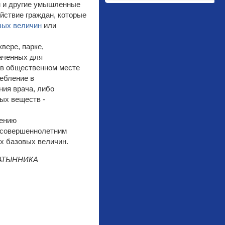
м и другие умышленные
йствие граждан, которые
вых величин
или
вере, парке,
наченных для
 в общественном месте
ебление в
ния врача, либо
ых веществ -
дению
я совершеннолетним
ух базовых величин.
АЛАТЫННИКА