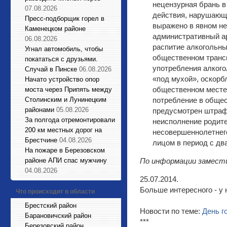
нецензурная брань в
07.08.2026
действия, нарушающи
Пресс-подборщик горел в
выражено в явном не
Каменецком районе
административный а
06.08.2026
распитие алкогольных
Угнал автомобиль, чтобы
общественном трансп
покататься с друзьями.
употребления алкого
Случай в Пинске
06.08.2026
«под мухой», оскорб
Начато устройство опор
общественном месте 
моста через Припять между
Столинским и Лунинецким
потребление в общес
районами
05.08.2026
предусмотрен штраф
За полгода отремонтировали
неисполнение родит
200 км местных дорог на
несовершеннолетнего
Брестчине
04.08.2026
лицом в период с дв
На пожаре в Березовском
районе АПИ спас мужчину
По информации замест
04.08.2026
25.07.2014.
Больше интересного - у 
Что происходит в области
Брестский район
Новости по теме:
День г
Барановичский район
***
Березовский район