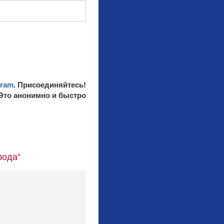
gram
. Присоединяйтесь!
 Это анонимно и быстро
рода”