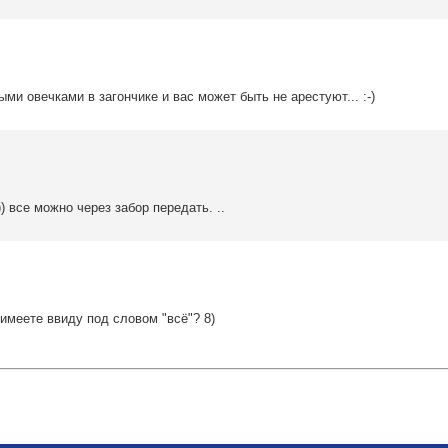
и овечками в загончике и вас может быть не арестуют... :-)
) все можно через забор передать. ..
 имеете ввиду под словом "всё"? 8)