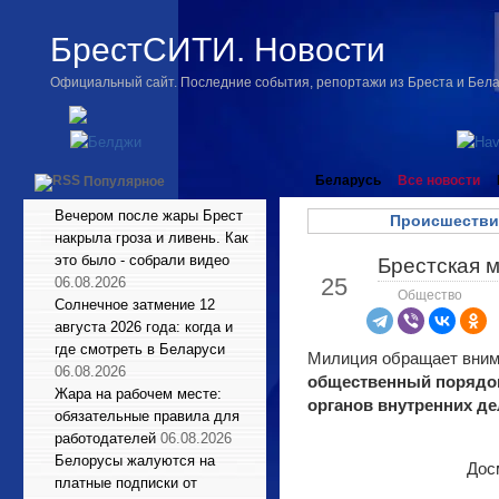
БрестСИТИ. Новости
Официальный сайт. Последние события, репортажи из Бреста и Бел
Беларусь
Все новости
Популярное
Вечером после жары Брест
Происшестви
накрыла гроза и ливень. Как
это было - собрали видео
Брестская м
Июл
25
06.08.2026
Общество
Солнечное затмение 12
августа 2026 года: когда и
где смотреть в Беларуси
Милиция обращает вним
06.08.2026
общественный порядок
Жара на рабочем месте:
органов внутренних де
обязательные правила для
работодателей
06.08.2026
Белорусы жалуются на
Досм
платные подписки от