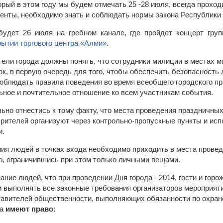
орый в этом году мы будем отмечать 25 -28 июля, всегда проход
енты, необходимо знать и соблюдать нормы закона Республики
удет 26 июля на гребном канале, где пройдет концерт груп
рытии торгового центра «Алми»
.
ели города должны понять, что сотрудники милиции в местах 
к, в первую очередь для того, чтобы обеспечить безопасность 
облюдать правила поведения во время всеобщего городского пр
ьное и почтительное отношение ко всем участникам события.
льно отнестись к тому факту, что места проведения праздничны
 зрителей организуют через контрольно-пропускные пункты и ис
и.
ия людей в точках входа необходимо приходить в места прове
о, ограничившись при этом только личными вещами.
ние людей, что при проведении Дня города - 2014, гости и гор
 выполнять все законные требования организаторов мероприяти
тавителей общественности, выполняющих обязанности по охран
ца
имеют право: