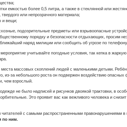
щества;
тки емкостью более 0,5 литра, а также в стеклянной или жестян
, твердого или непрозрачного материала;
 и вещи;
хозные, подозрительные предметы или взрывоопасные устройс
общественному порядку и безопасности отдыхающих, просим н
ближайший наряд милиции или сообщить об угрозе по телефону
 мероприятие учитывайте погодные условия, так кепка в жаркую
ара.
 места массовых скоплений людей с маленькими детьми. Ребёнк
го, из-за небольшого роста он подвержен воздействию опасных 
и, чем взрослый.
одежде не было надписей и рисунков двоякой трактовки, в особ
корбительные. Это проявит вас как вежливого человека и сниз
 читателей с самыми распространенными правонарушениями в 
 по ним.