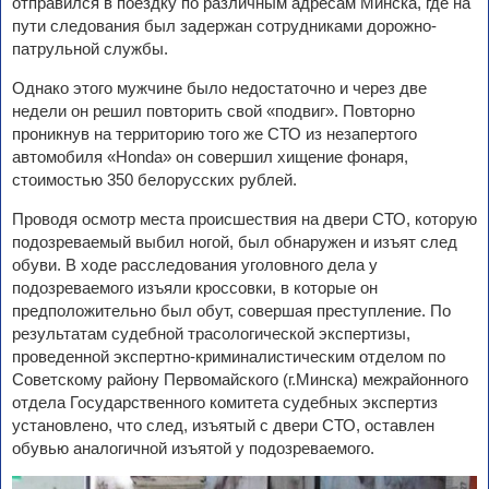
отправился в поездку по различным адресам Минска, где на
пути следования был задержан сотрудниками дорожно-
патрульной службы.
Однако этого мужчине было недостаточно и через две
недели он решил повторить свой «подвиг». Повторно
проникнув на территорию того же СТО из незапертого
автомобиля «Honda» он совершил хищение фонаря,
стоимостью 350 белорусских рублей.
Проводя осмотр места происшествия на двери СТО, которую
подозреваемый выбил ногой, был обнаружен и изъят след
обуви. В ходе расследования уголовного дела у
подозреваемого изъяли кроссовки, в которые он
предположительно был обут, совершая преступление. По
результатам судебной трасологической экспертизы,
проведенной экспертно-криминалистическим отделом по
Советскому району Первомайского (г.Минска) межрайонного
отдела Государственного комитета судебных экспертиз
установлено, что след, изъятый с двери СТО, оставлен
обувью аналогичной изъятой у подозреваемого.