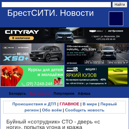
БрестСИТИ. Новости
Беларусь
Все новости
Популярное
Афиша
Происшествия и ДТП
|
ГЛАВНОЕ
|
В мире
|
Первый
регион
|
Обо всём
|
Сообщить новость
Буйный «сотрудник» СТО - дверь «с
ноги», попытка угона и кража