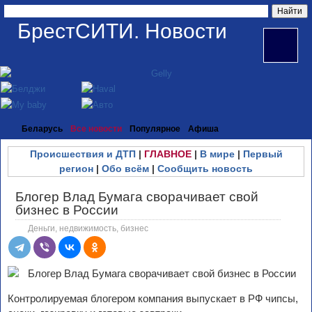
БрестСИТИ. Новости
Беларусь
Все новости
Популярное
Афиша
Происшествия и ДТП
|
ГЛАВНОЕ
|
В мире
|
Первый
регион
|
Обо всём
|
Сообщить новость
Блогер Влад Бумага сворачивает свой
бизнес в России
Деньги, недвижимость, бизнес
Контролируемая блогером компания выпускает в РФ чипсы,