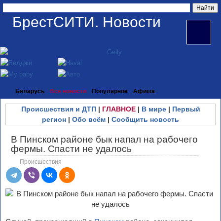
БрестСИТИ. Новости
Беларусь
Все новости
Популярное
Афиша
Происшествия и ДТП
|
ГЛАВНОЕ
|
В мире
|
Первый
регион
|
Обо всём
|
Сообщить новость
В Пинском районе бык напал на рабочего
фермы. Спасти не удалось
Происшествия