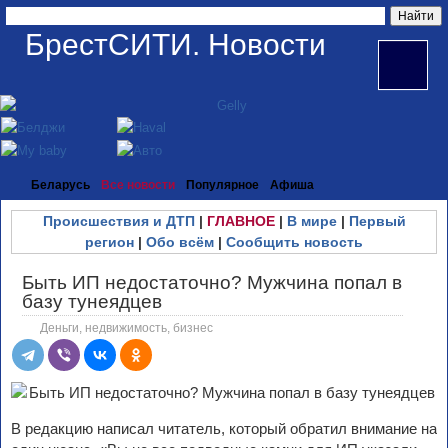
БрестСИТИ. Новости
Беларусь
Все новости
Популярное
Афиша
Происшествия и ДТП
|
ГЛАВНОЕ
|
В мире
|
Первый
регион
|
Обо всём
|
Сообщить новость
Быть ИП недостаточно? Мужчина попал в
базу тунеядцев
Деньги, недвижимость, бизнес
В редакцию написал читатель, который обратил внимание на