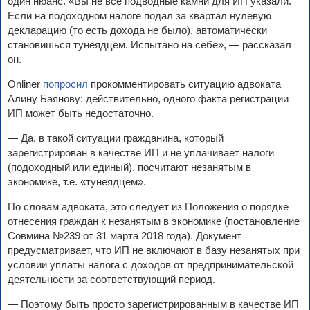
один нюанс. «Вы не все подводные камни для ИП указали.
Если на подоходном налоге подал за квартал нулевую
декларацию (то есть дохода не было), автоматически
становишься тунеядцем. Испытано на себе», — рассказал
он.
Onliner
попросил
прокомментировать ситуацию адвоката
Алину Баянову: действительно, одного факта регистрации
ИП может быть недостаточно.
— Да, в такой ситуации гражданина, который
зарегистрирован в качестве ИП и не уплачивает налоги
(подоходный или единый), посчитают незанятым в
экономике, т.е. «тунеядцем».
По словам адвоката, это следует из Положения о порядке
отнесения граждан к незанятым в экономике (постановление
Совмина №239 от 31 марта 2018 года). Документ
предусматривает, что ИП не включают в базу незанятых при
условии уплаты налога с доходов от предпринимательской
деятельности за соответствующий период.
— Поэтому быть просто зарегистрированным в качестве ИП