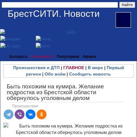
БрестСИТИ. Новости
Беларусь
Все новости
Популярное
Афиша
Происшествия и ДТП
|
ГЛАВНОЕ
|
В мире
|
Первый
регион
|
Обо всём
|
Сообщить новость
Быть похожим на кумира. Желание
подростка из Брестской области
обернулось уголовным делом
Происшествия