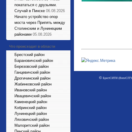
покататься с друзьями.
Случай в Пинске
06.08.2026
Начато устройство опор
моста через Припять между
Столинским и Лунинецким
районами
05.08.2026
Что происходит в области
Брестский район
Барановичский район
Березовский район
Ганцевичский район
©
Дрогичинский район
БрестСИТИ (BrestCITY)
Жабинковский район
Ивановский район
Ивацевичский район
Каменецкий район
Кобринский район
Лунинецкий район
Ляховичский район
Малоритский район
Пинский район