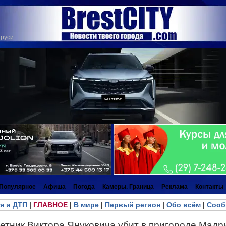
аруси
Популярное
Афиша
Погода
Камеры. Граница
Реклама
Контакты
я и ДТП
|
ГЛАВНОЕ
|
В мире
|
Первый регион
|
Обо всём
|
Сооб
етник Виктора Януковича убит в пригороде Мадр