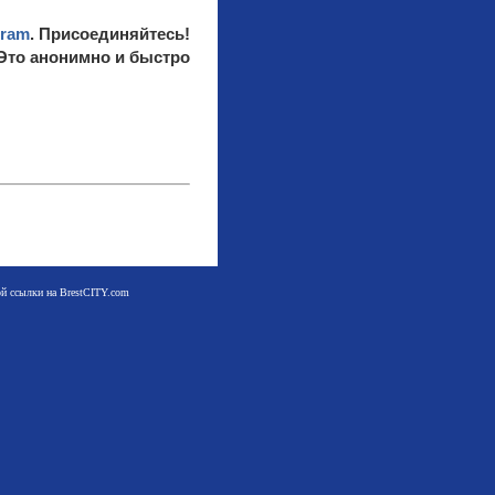
gram
. Присоединяйтесь!
 Это анонимно и быстро
мой ссылки на BrestCITY.com