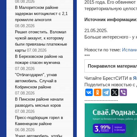
08.08.2026
2015 года. Его обвиняют
В Малоритском районе
территориальную целост
задержан мотоциклист с 2,1
Источник информации
промилле алкоголя
08.08.2026
21.05.2025.
Решил отомстить. Взломал
Больше интересного - у 
чужой аккаунт, к которому
были привязаны платежные
Новости по теме:
Испан
карты
07.08.2026
***
В Березовском районе на
пожаре спасен мужчина
Понравился материа
07.08.2026
"Отблагодарил", угнав
Читайте БрестСИТИ в
Я
автомобиль. Случай в
Поделиться новостью с 
Кобринском районе
07.08.2026
В Пинском районе начали
----------------------
разводить мясных коров
07.08.2026
Пресс-подборщик горел в
Каменецком районе
06.08.2026
Угнал автомобиль, чтобы