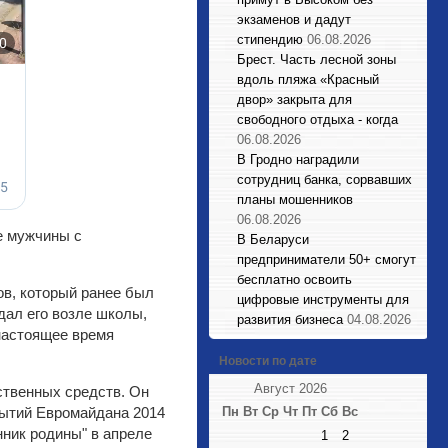
экзаменов и дадут
стипендию
06.08.2026
Брест. Часть лесной зоны
вдоль пляжа «Красный
двор» закрыта для
свободного отдыха - когда
06.08.2026
В Гродно наградили
сотрудниц банка, сорвавших
планы мошенников
06.08.2026
е мужчины с
В Беларуси
предприниматели 50+ смогут
бесплатно освоить
в, который ранее был
цифровые инструменты для
дал его возле школы,
развития бизнеса
04.08.2026
 настоящее время
Новости по дате
Август 2026
ственных средств. Он
бытий Евромайдана 2014
Пн
Вт
Ср
Чт
Пт
Сб
Вс
нник родины" в апреле
1
2