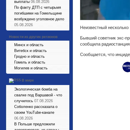
выплаты
06.08.2026
По факту ДТП с четырьмя
погибшими на Гомельщине
возбуждено уголовное дело
05.08.2026
Неизвестный несколько 
Новости из других регионов
Бывший советник экс-пр
сообщила радиостанция
Минск и область
Витебск и область
Сообщается, что инциден
Гродно и область
Гомель и область
Могилев и область
В мире
Экологическая бомба на
свалке под Варшавой - что
случилось
07.08.2026
Соболенко рассказала о
своем YouTube-канале
06.08.2026
В Польше предложили
депортировать из страны