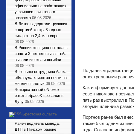
официально не работающих
украинцев призывного
возраста
06.08.2026
В Литве задержали грузовик
с партией контрабандных
сигарет на 2,4 млн евро
06.08.2026
В России женщина пыталась
спасти 3-летнего сына – оба
выпали из окна и погибли
06.08.2026
По данным радиостанции
В Польше сотрудница банка
огнестрельными ранения
обманула клиентов почти на
миллион злотых
06.08.2026
Как информирует данным
Четырехтонный обломок
советником экс-президе
ракеты SpaceX врезался в
пять раз выстрелил в По
Луну
05.08.2026
злоумышленника разыск
Брестская область
Портнов ранее был внес
также был одним из ини
Ранен водитель мопеда.
года. Согласно информац
ДТП в Пинском районе