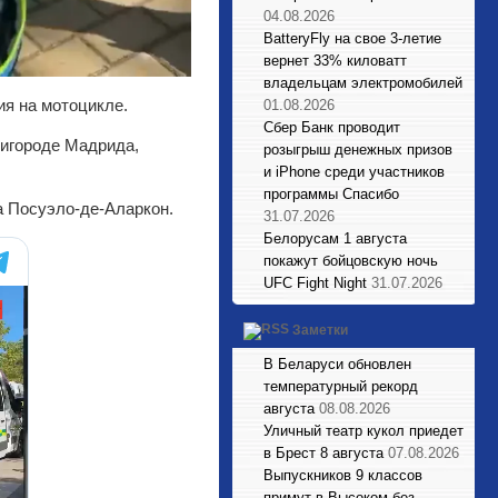
04.08.2026
BatteryFly на свое 3-летие
вернет 33% киловатт
владельцам электромобилей
ия на мотоцикле.
01.08.2026
Сбер Банк проводит
ригороде Мадрида,
розыгрыш денежных призов
и iPhone среди участников
программы Спасибо
а Посуэло-де-Аларкон.
31.07.2026
Белорусам 1 августа
покажут бойцовскую ночь
UFC Fight Night
31.07.2026
Заметки
В Беларуси обновлен
температурный рекорд
августа
08.08.2026
Уличный театр кукол приедет
в Брест 8 августа
07.08.2026
Выпускников 9 классов
примут в Высоком без