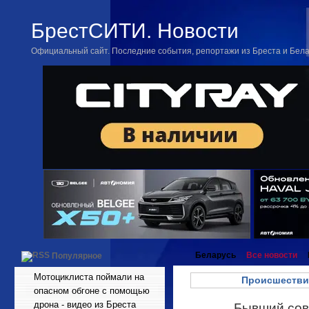
БрестСИТИ. Новости
Официальный сайт. Последние события, репортажи из Бреста и Бел
Беларусь
Все новости
Популярное
Мотоциклиста поймали на
Происшестви
опасном обгоне с помощью
дрона - видео из Бреста
Бывший сов
Май