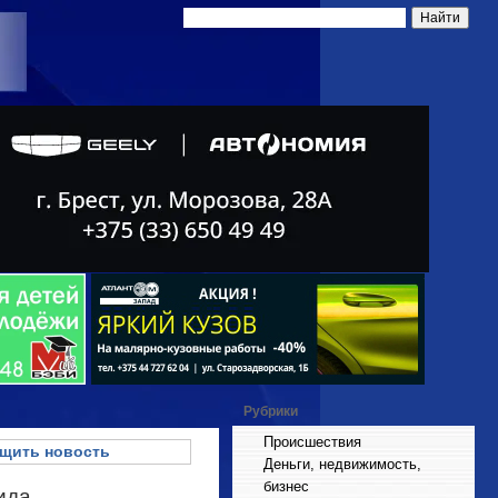
Рубрики
Происшествия
щить новость
Деньги, недвижимость,
бизнес
ида