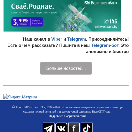
Наш канал в
Viber
и
Telegram
. Присоединяйтесь!
Есть о чем рассказать? Пишите в наш
Telegram-бот
. Это
анонимно и быстро
Больше новостей...
©
БрестСИТИ (BrestCITY) 2006-2026. Использование материалов разрешено только при
указании прямой активной и индексируемой ссылки на BrestCITY.com
Подробнее + обратная связь