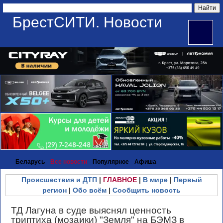
БрестСИТИ. Новости
Беларусь
Все новости
Популярное
Афиша
Происшествия и ДТП
|
ГЛАВНОЕ
|
В мире
|
Первый
регион
|
Обо всём
|
Сообщить новость
ТД Лагуна в суде выяснял ценность
триптиха (мозаики) "Земля" на БЭМЗ в