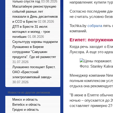
только спустя год
03.08.2026
направления: купили тур
Масштабную реконструкцию
Согласно последним дан
событий разных лет
не считать условно безв
показали в День десантников
и ССО в Бресте
02.08.2026
Tochka.by
собрала
пять 
ДТП в Бресте 31 июля:
компаний.
мотоцикл и мопед - трое
погибших
01.08.2026
Египет: погружени
Cкульптуру коровы подарили
Когда речь заходит о Е
Лукашенко в Березе
Луксора. А еще это иде
сотрудники "Савушкин
продукта". Где её разместят
31.07.2026
Фото: Stanley Kalva
Лукашенко посещает Брест.
ОАО «Брестский
Менеджер компании New 
электроламповый завод»
полным комплексом услу
30.07.2026
отдыха она рекомендует
Новости из других регионов
"В июне в Египте обычно
Минск и область
ночью – опускается до 2
Витебск и область
составляет примерно 27–
Гродно и область