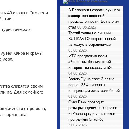
Новости компаний
В Беларуси назвали лучшего
ть 43 страны. Это если
экспортера пищевой
бытии.
промышленности. Вот кто им
стал
06.08.2026
 туристических
Третий точно не лишний:
BUTIKAVTO откроет новый
автохаус в Барановичах
05.08.2026
 музеи Каира и храмы
МТС предложил всем
о моря.
абонентам безлимитный
интернет на скорости 5G
04.08.2026
BatteryFly на свое 3-летие
вернет 33% киловатт
гипта славятся своим
владельцам электромобилей
линга. Для семейного
01.08.2026
Сбер Банк проводит
розыгрыш денежных призов
ависимости от региона,
и iPhone среди участников
от период она
программы Спасибо
31.07.2026