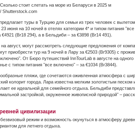
/ Shutterstock.com
 предлагает туры в Турцию для семьи из трех человек с вылето
23 июня на 10 ночей в отелях категории 4* и типом питания "вс
€4921 (Br18 294), а в Бельдиби – за €3898 (Br14 491).
к на август, могут рассмотреть следующие предложения от компани
гут приобрести тур на 9 ночей в Лару за €2503 (Br9305) с прожи
 включено". От Бюро путешествий InnTourLab в августе на одного
нье с типом питания "все включено" – за €1034 (Br3844).
нообразные пляжи, где сочетаются оживленная атмосфера с ши
ский колорит города. Лара известна мелким золотистым песком 
елает ее идеальной для семейного отдыха. Бельдиби представл
имальной застройкой, окруженное живописной природой" – расс
древней цивилизации
безвизовый режим и возможность окунуться в атмосферу древн
риантом для летнего отдыха.