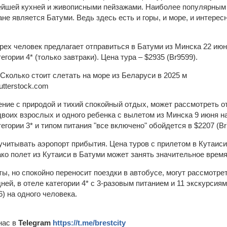
ейшей кухней и живописными пейзажами. Наиболее популярным 
ане является Батуми. Ведь здесь есть и горы, и море, и интерес
.
трех человек предлагает отправиться в Батуми из Минска 22 июн
гории 4* (только завтраки). Цена тура – $2935 (Br9599).
utterstock.com
ние с природой и тихий спокойный отдых, может рассмотреть от
 двоих взрослых и одного ребенка с вылетом из Минска 9 июня на
егории 3* и типом питания "все включено" обойдется в $2207 (Br
учитывать аэропорт прибытия. Цена туров с прилетом в Кутаиси
ко полет из Кутаиси в Батуми может занять значительное время
ты, но спокойно переносит поездки в автобусе, могут рассмотре
дней, в отеле категории 4* с 3-разовым питанием и 11 экскурсия
6) на одного человека.
нас в
Telegram
https://t.me/brestcity