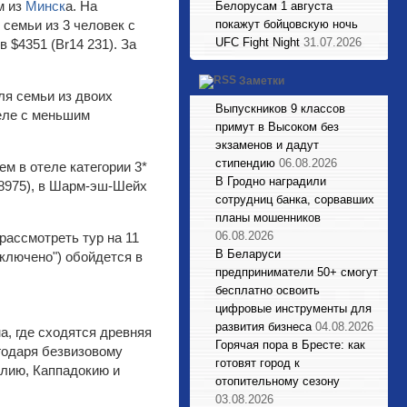
м из
Минск
а. На
Белорусам 1 августа
 семьи из 3 человек с
покажут бойцовскую ночь
UFC Fight Night
31.07.2026
 $4351 (Br14 231). За
Заметки
ля семьи из двоих
Выпускников 9 классов
теле с меньшим
примут в Высоком без
экзаменов и дадут
стипендию
06.08.2026
м в отеле категории 3*
В Гродно наградили
r8975), в Шарм-эш-Шейх
сотрудниц банка, сорвавших
планы мошенников
06.08.2026
рассмотреть тур на 11
В Беларуси
включено") обойдется в
предприниматели 50+ смогут
бесплатно освоить
цифровые инструменты для
развития бизнеса
04.08.2026
, где сходятся древняя
Горячая пора в Бресте: как
годаря безвизовому
готовят город к
алию, Каппадокию и
отопительному сезону
03.08.2026