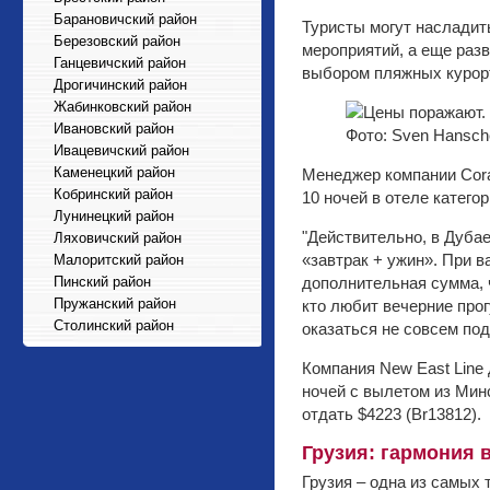
Барановичский район
Туристы могут насладит
Березовский район
мероприятий, а еще раз
Ганцевичский район
выбором пляжных курорт
Дрогичинский район
Жабинковский район
Ивановский район
Фото: Sven Hansche
Ивацевичский район
Каменецкий район
Менеджер компании Coral
Кобринский район
10 ночей в отеле категор
Лунинецкий район
"Действительно, в Дубае
Ляховичский район
«завтрак + ужин». При 
Малоритский район
Пинский район
дополнительная сумма, ч
Пружанский район
кто любит вечерние прог
Столинский район
оказаться не совсем под
Компания New East Line 
ночей с вылетом из Минс
отдать $4223 (Br13812).
Грузия: гармония 
Грузия – одна из самых