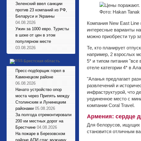
Зеленский ввел санкции
против 23 компаний из РФ,
Фото: Hakan Tanak 
Беларуси и Украины
04.08.2026
Компания New East Line
Ужин за 1000 евро. Туристы
интересные варианты на 
в шоке от цен в этом
можно приобрести тур за 
популярном месте
Те, кто планирует отпус
03.08.2026
например, 2 взрослых мо
5* и типом питания "все
Брестская область
отеле категории 4* в Ала
Пресс-подборщик горел в
Каменецком районе
"Аланья предлагает раз
06.08.2026
развлечений и историче
Начато устройство опор
инфраструктурой, что д
моста через Припять между
уединенное место с мин
Столинским и Лунинецким
компании Coral Travel.
районами
05.08.2026
За полгода отремонтировали
Армения: сердце 
200 км местных дорог на
Для белорусов, ищущих 
Брестчине
04.08.2026
становится отличным ва
На пожаре в Березовском
районе АПИ спас мужчину