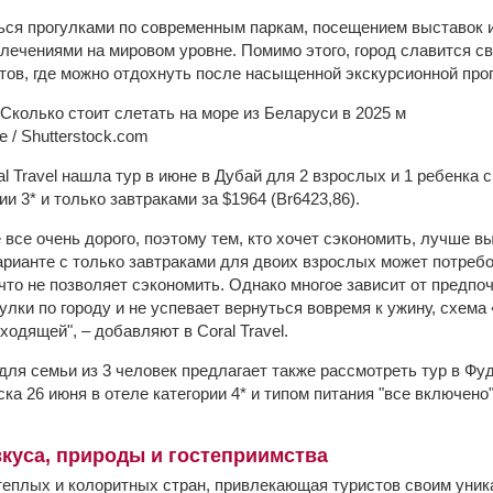
ься прогулками по современным паркам, посещением выставок 
влечениями на мировом уровне. Помимо этого, город славится 
ов, где можно отдохнуть после насыщенной экскурсионной про
 / Shutterstock.com
 Travel нашла тур в июне в Дубай для 2 взрослых и 1 ребенка 
ии 3* и только завтраками за $1964 (Br6423,86).
 все очень дорого, поэтому тем, кто хочет сэкономить, лучше в
варианте с только завтраками для двоих взрослых может потреб
то не позволяет сэкономить. Однако многое зависит от предпоч
улки по городу и не успевает вернуться вовремя к ужину, схем
ходящей", – добавляют в Coral Travel.
для семьи из 3 человек предлагает также рассмотреть тур в Фу
ка 26 июня в отеле категории 4* и типом питания "все включено
вкуса, природы и гостеприимства
 теплых и колоритных стран, привлекающая туристов своим уни