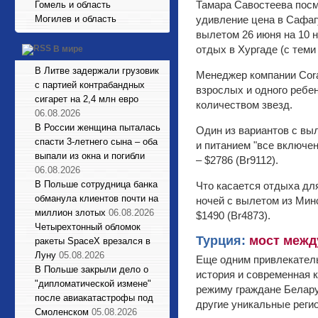
Тамара Савостеева посм
Гомель и область
Могилев и область
удивление цена в Сафагу
вылетом 26 июня на 10 н
отдых в Хургаде (с теми
В мире
В Литве задержали грузовик
Менеджер компании Cora
с партией контрабандных
взрослых и одного ребен
сигарет на 2,4 млн евро
количеством звезд.
06.08.2026
В России женщина пыталась
Один из вариантов с выл
спасти 3-летнего сына – оба
и питанием "все включен
выпали из окна и погибли
– $2786 (Br9112).
06.08.2026
В Польше сотрудница банка
Что касается отдыха для
обманула клиентов почти на
ночей с вылетом из Минс
миллион злотых
06.08.2026
$1490 (Br4873).
Четырехтонный обломок
Турция:
мост межд
ракеты SpaceX врезался в
Луну
05.08.2026
Еще одним привлекатель
В Польше закрыли дело о
история и современная 
"дипломатической измене"
режиму граждане Белару
после авиакатастрофы под
другие уникальные реги
Смоленском
05.08.2026