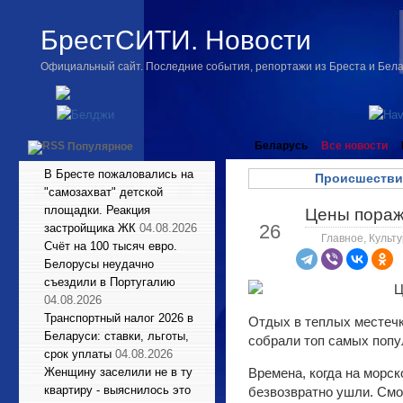
БрестСИТИ. Новости
Официальный сайт. Последние события, репортажи из Бреста и Бел
Беларусь
Все новости
Популярное
В Бресте пожаловались на
Происшестви
"самозахват" детской
площадки. Реакция
Цены поража
Апр
26
застройщика ЖК
04.08.2026
Главное
,
Культу
Счёт на 100 тысяч евро.
Белорусы неудачно
съездили в Португалию
04.08.2026
Транспортный налог 2026 в
Отдых в теплых местечк
Беларуси: ставки, льготы,
собрали топ самых попу
срок уплаты
04.08.2026
Женщину заселили не в ту
Времена, когда на морск
квартиру - выяснилось это
безвозвратно ушли. Смо