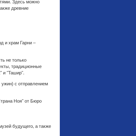
тями. Здесь можно
также древние
д и храм Гарни –
ть не только
рукты, традиционные
 и "Ташир".
 + ужин) с отправлением
Страна Ноя" от Бюро
узей будущего, а также