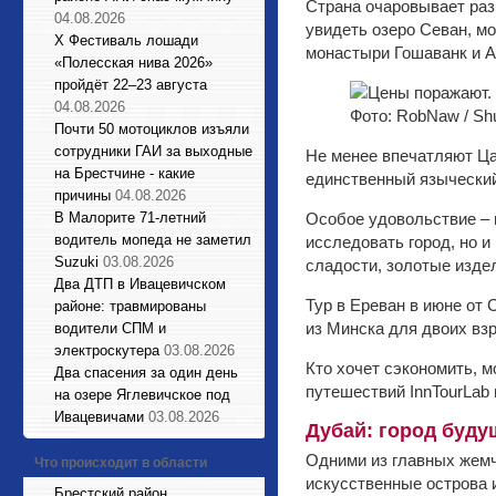
Страна очаровывает ра
04.08.2026
увидеть озеро Севан, м
X Фестиваль лошади
монастыри Гошаванк и А
«Полесская нива 2026»
пройдёт 22–23 августа
04.08.2026
Фото: RobNaw / Shu
Почти 50 мотоциклов изъяли
сотрудники ГАИ за выходные
Не менее впечатляют Цах
на Брестчине - какие
единственный языческий
причины
04.08.2026
В Малорите 71-летний
Особое удовольствие – 
водитель мопеда не заметил
исследовать город, но 
Suzuki
03.08.2026
сладости, золотые издел
Два ДТП в Ивацевичском
Тур в Ереван в июне от C
районе: травмированы
из Минска для двоих взр
водители СПМ и
электроскутера
03.08.2026
Кто хочет сэкономить, 
Два спасения за один день
путешествий InnTourLab н
на озере Яглевичское под
Ивацевичами
03.08.2026
Дубай: город буду
Одними из главных жемч
Что происходит в области
искусственные острова и
Брестский район