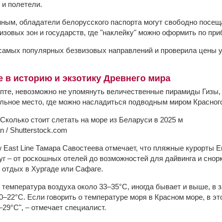
 и полетели.
ным, обладатели белорусского паспорта могут свободно посеща
изовых зон и государств, где "наклейку" можно оформить по при
самых популярных безвизовых направлений и проверила цены у
е в историю и экзотику Древнего мира
гипте, невозможно не упомянуть величественные пирамиды Гизы,
альное место, где можно насладиться подводным миром Красног
n / Shutterstock.com
East Line Тамара Савостеева отмечает, что пляжные курорты Е
г – от роскошных отелей до возможностей для дайвинга и снорк
 отдых в Хургаде или Сафаге.
 температура воздуха около 33–35°C, иногда бывает и выше, в з
0–22°C. Если говорить о температуре моря в Красном море, в эт
29°C", – отмечает специалист.