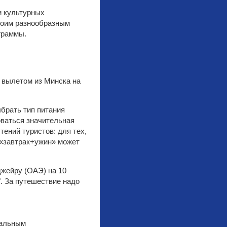
и культурных
своим разнообразным
граммы.
с вылетом из Минска на
ыбрать тип питания
оваться значительная
тений туристов: для тех,
а «завтрак+ужин» может
джейру (ОАЭ) на 10
". За путешествие надо
кальным