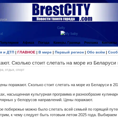
аруси
Популярное
Афиша
Погода
Камеры. Граница
Реклама
Контакты
я и ДТП
|
ГЛАВНОЕ
|
В мире
|
Первый регион
|
Обо всём
|
Сооб
ют. Сколько стоит слетать на море из Беларуси 
ра, отдых, спорт
ах, насыщенная культурная программа и разнообразие кулинар
лярных у белорусов направлений. Цены поражают.
ое побережье можно было слетать всей семьей по горящей путев
трим, к чему следует быть готовым летом 2025 года. Выбираем