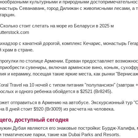
знообразными культурными и природными достопримечательнос
онастырь Севанаванк, город Дилижан с живописными лесами, а 
гарцин.
tterstock.com
кадзор с канатной дорогой, комплекс Кечарис, монастырь Гегар
 храм в стране.
прогулки по столице Армении. Ереван предоставляет возможнос
и приобрести сувениры, включая армянское вино, коньяк, сухоф
ия и керамику, посещая такие яркие места, как рынки "Вернисаж"
oral Travel на 10 ночей с типом питания "полупансион" (завтрак
ослых и одного ребенка обойдется в $2521 (Br8245).
может отправиться в Армению на автобусе. Экскурсионный тур "
а 8 дней стоит $920 (Br3009) из расчета на человека.
щего, доступный сегодня
ужин Дубая являются его знаковые постройки: Бурдж-Халифа, м
 тематические парки, такие как Dubai Parks and Resorts.