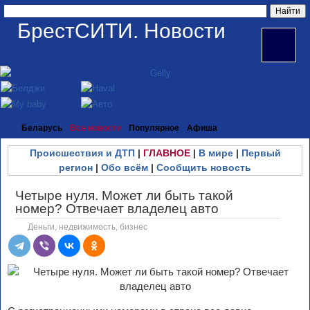
БрестСИТИ. Новости
Беларусь
Все новости
Популярное
Афиша
Происшествия и ДТП
|
ГЛАВНОЕ
|
В мире
|
Первый
регион
|
Обо всём
|
Сообщить новость
Четыре нуля. Может ли быть такой
номер? Отвечает владелец авто
Деньги, недвижимость, бизнес