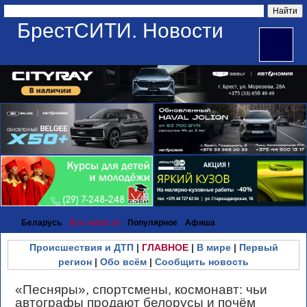
БрестСИТИ. Новости
Беларусь
Все новости
Популярное
Афиша
Происшествия и ДТП
|
ГЛАВНОЕ
|
В мире
|
Первый
регион
|
Обо всём
|
Сообщить новость
«Песняры», спортсмены, космонавт: чьи
автографы продают белорусы и почём