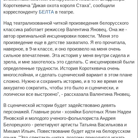
Короткевича "Дикая охота короля Стаха", сообщили
корреспонденту
БЕЛТА
в театре.
Над театрализованной читкой произведения белорусского
классика работает режиссер Валентина Яновец. Она же -
автор оригинальной инсценировки повести. "Меня это
произведение еще в детстве захватило. Я его прочитала,
наверное, в 9-м классе, и оно произвело на меня очень
сильное впечатление. Эта история у меня внутри сидела и
зрела, и мне захотелось это сделать. С инсценировкой были
определенные трудности. История Короткевича очень
многослойная, и сделать сценический вариант в этом плане
сложно. Нужно и сохранить историю, и в то же время ее
аккуратно сократить, чтобы это было и сценически, и
логически все выстроено", - рассказала Валентина Яновец.
В сценической истории будет задействовано девять
персонажей. Главные роли - хозяйки Болотных Ялин Надеи
Яновской и молодого ученого-фольклориста Андрея
Белорецкого - репетируют артисты Татьяна Василькова и
Михаил Ильич. Повествование будет идти на белорусском
языке. "Это спектакль-читка, поэтому приходится искать