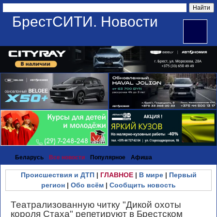
БрестСИТИ. Новости
Беларусь
Все новости
Популярное
Афиша
Происшествия и ДТП
|
ГЛАВНОЕ
|
В мире
|
Первый
регион
|
Обо всём
|
Сообщить новость
Театрализованную читку "Дикой охоты
короля Стаха" репетируют в Брестском