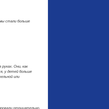
 мы стали больше
руках. Они, как
ся, у детей больше
тельной или
ировали отрицательно,