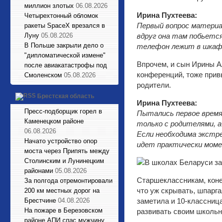
миллион злотых
06.08.2026
Ирина Пухтеева:
Четырехтонный обломок
Первый вопрос материал
ракеты SpaceX врезался в
Луну
05.08.2026
вдруг она там побьется
В Польше закрыли дело о
телефон лежит в шкафчи
"дипломатической измене"
Впрочем, и сын Ирины А
после авиакатастрофы под
конференций, тоже прив
Смоленском
05.08.2026
родители.
Брестская область
Ирина Пухтеева:
Пресс-подборщик горел в
Пытались первое время
Каменецком районе
только с родителями, а 
06.08.2026
Если необходима экстре
Начато устройство опор
идет практически моме
моста через Припять между
Столинским и Лунинецким
районами
05.08.2026
Старшеклассникам, коне
За полгода отремонтировали
что уж скрывать, шпарг
200 км местных дорог на
Брестчине
04.08.2026
заметила и 10-классниц
На пожаре в Березовском
развивать своим школь
районе АПИ спас мужчину