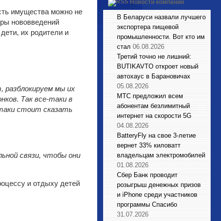
Новости компаний
ость имущества можно не
В Беларуси назвали лучшего
оры нововведений
экспортера пищевой
дети, их родители и
промышленности. Вот кто им
стал
06.08.2026
Третий точно не лишний:
BUTIKAVTO откроет новый
автохаус в Барановичах
05.08.2026
, разблокируем мы их
МТС предложил всем
нков. Так все-таки в
абонентам безлимитный
-таки стоит сказать
интернет на скорости 5G
04.08.2026
BatteryFly на свое 3-летие
вернет 33% киловатт
ьной связи, чтобы они
владельцам электромобилей
01.08.2026
Сбер Банк проводит
роцессу и отдыху детей
розыгрыш денежных призов
и iPhone среди участников
программы Спасибо
31.07.2026