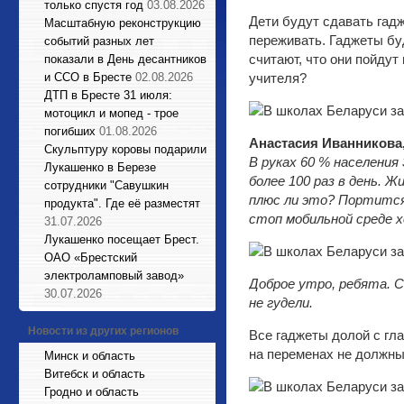
только спустя год
03.08.2026
Дети будут сдавать гад
Масштабную реконструкцию
переживать. Гаджеты бу
событий разных лет
считают, что они пойдут
показали в День десантников
и ССО в Бресте
02.08.2026
учителя?
ДТП в Бресте 31 июля:
мотоцикл и мопед - трое
погибших
01.08.2026
Анастасия Иванникова,
Cкульптуру коровы подарили
В руках 60 % населения
Лукашенко в Березе
более 100 раз в день. 
сотрудники "Савушкин
плюс ли это? Портится
продукта". Где её разместят
стоп мобильной среде х
31.07.2026
Лукашенко посещает Брест.
ОАО «Брестский
электроламповый завод»
Доброе утро, ребята. 
30.07.2026
не гудели.
Новости из других регионов
Все гаджеты долой с гла
на переменах не должны
Минск и область
Витебск и область
Гродно и область