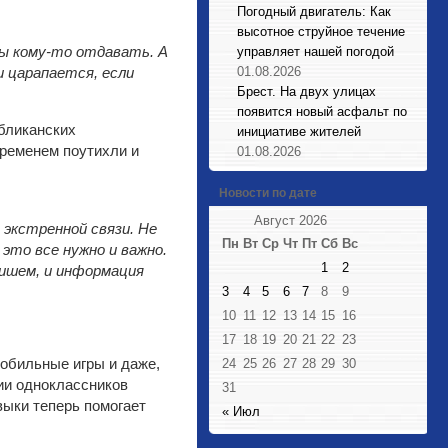
Погодный двигатель: Как
высотное струйное течение
ны кому-то отдавать. А
управляет нашей погодой
и царапается, если
01.08.2026
Брест. На двух улицах
появится новый асфальт по
бликанских
инициативе жителей
временем поутихли и
01.08.2026
Новости по дате
Август 2026
 экстренной связи. Не
Пн
Вт
Ср
Чт
Пт
Сб
Вс
 это все нужно и важно.
1
2
пишем, и информация
3
4
5
6
7
8
9
10
11
12
13
14
15
16
17
18
19
20
21
22
23
мобильные игры и даже,
24
25
26
27
28
29
30
ии одноклассников
31
выки теперь помогает
« Июл