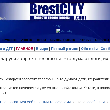
аруси
Популярное
Афиша
Погода
Камеры. Граница
Реклама
Контакты
я и ДТП
|
ГЛАВНОЕ
|
В мире
|
Первый регион
|
Обо всём
|
Сооб
ларуси запретят телефоны. Что думают дети, их 
циалистов начинается уже со школьной скамьи. Кстати, в новом
ния.
ят пользоваться мобильными телефонами
в школе,
сообщили
в 