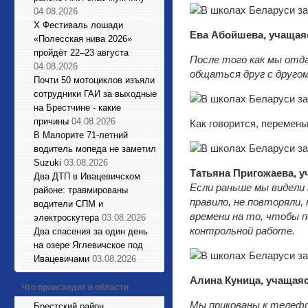
04.08.2026
X Фестиваль лошади
Ева Абойшева, учащая
«Полесская нива 2026»
пройдёт 22–23 августа
После того как мы отд
04.08.2026
общаться друг с другом
Почти 50 мотоциклов изъяли
сотрудники ГАИ за выходные
на Брестчине - какие
причины
04.08.2026
Как говорится, перемены
В Малорите 71-летний
водитель мопеда не заметил
Suzuki
03.08.2026
Татьяна Пригожаева, у
Два ДТП в Ивацевичском
Если раньше мы видели 
районе: травмированы
правило, не повторяли,
водители СПМ и
времени на то, чтобы 
электроскутера
03.08.2026
контрольной работе.
Два спасения за один день
на озере Яглевичское под
Ивацевичами
03.08.2026
Алина Куница, учащая
Что происходит в области
Мы прикованы к телефо
Брестский район