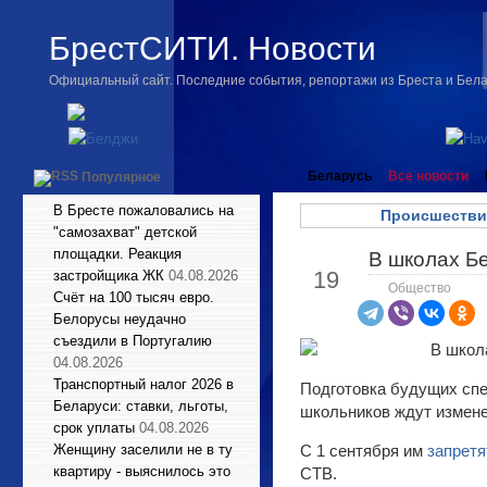
БрестСИТИ. Новости
Официальный сайт. Последние события, репортажи из Бреста и Бел
Беларусь
Все новости
Популярное
В Бресте пожаловались на
Происшестви
"самозахват" детской
площадки. Реакция
В школах Бе
Май
19
застройщика ЖК
04.08.2026
Общество
Счёт на 100 тысяч евро.
Белорусы неудачно
съездили в Португалию
04.08.2026
Транспортный налог 2026 в
Подготовка будущих спе
Беларуси: ставки, льготы,
школьников ждут измене
срок уплаты
04.08.2026
Женщину заселили не в ту
С 1 сентября им
запрет
квартиру - выяснилось это
СТВ.