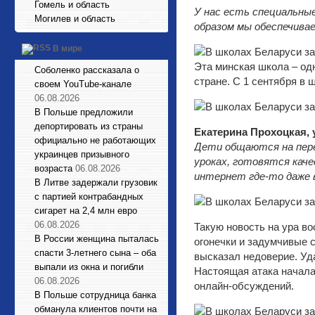
Гомель и область
У нас есть специальны
Могилев и область
образом мы обеспечива
В мире
Эта минская школа – од
Соболенко рассказала о
стране. С 1 сентября в
своем YouTube-канале
06.08.2026
В Польше предложили
депортировать из страны
Екатерина Прохоцкая,
официально не работающих
Дети общаются на пере
украинцев призывного
уроках, готовятся кач
возраста
06.08.2026
интернет где-то даже в
В Литве задержали грузовик
с партией контрабандных
сигарет на 2,4 млн евро
06.08.2026
Такую новость на ура в
В России женщина пыталась
огонечки и задумчивые с
спасти 3-летнего сына – оба
высказал недоверие. Уд
выпали из окна и погибли
Настоящая атака начала
06.08.2026
онлайн-обсуждений.
В Польше сотрудница банка
обманула клиентов почти на