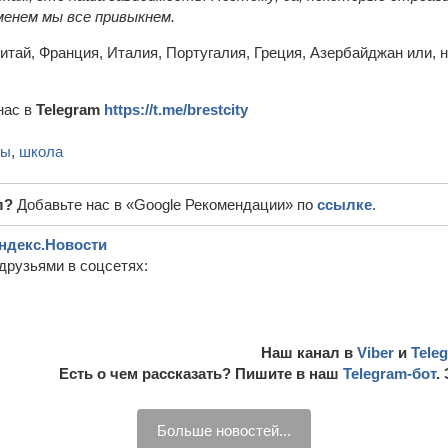
еменем мы все привыкнем.
Китай, Франция, Италия, Португалия, Греция, Азербайджан или, 
нас в
Telegram
https://t.me/brestcity
ты
,
школа
л?
Добавьте нас в «Google Рекомендации» по
ссылке
.
ндекс.Новости
друзьями в соцсетях:
Наш канал в
Viber
и
Tele
Есть о чем рассказать? Пишите в наш
Telegram-бот
.
Больше новостей...