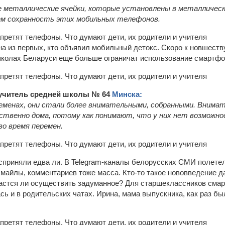
е металлические ячейки, которые установлены в металлическ
ем сохранность этих мобильных телефонов.
на из первых, кто объявил мобильный детокс. Скоро к новшеств
 школах Беларуси еще больше ограничат использование смартфо
 учитель средней школы № 64
Минска:
менах, они стали более внимательными, собранными. Внима
ественно дома, потому как понимают, что у них нет возможно
о время перемен.
осприняли едва ли. В Telegram-каналы белорусских СМИ полетел
майлы, комментариев тоже масса. Кто-то такое нововведение да
астся ли осуществить задуманное? Для старшеклассников смар
сь и в родительских чатах. Ирина, мама выпускника, как раз б