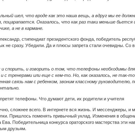
ьный шел, что вроде как это наша вещь, а вдруг мы ее долж
, поцарапается. Оказалось, что как раз таки меньше бьется 
ке, а не в кармане.
лександр, стипендиат президентского фонда, победитель респу
ык не сразу. Убедили. Да и плюсы запрета стали очевидны. Со 
 и спорить, и говорить о том, что телефоны необходимы для
и с тренерами или еще с кем-то. Но, как оказалось, не так-то
нная связь нам с ребенком, звоним классному руководителю, 
нтально.
чно, сложнее всего. В интернете вся жизнь. И мессенджеры, и 
алки. Пришлось поменять привычный уклад. Изменения в общен
а Ева. Победительница конкурса ораторского мастерства эти на
ным друзьям.