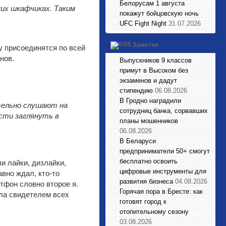
Белорусам 1 августа
их шкафчиках. Таким
покажут бойцовскую ночь
UFC Fight Night
31.07.2026
Заметки
у присоединятся по всей
нов.
Выпускников 9 классов
примут в Высоком без
экзаменов и дадут
стипендию
06.08.2026
В Гродно наградили
тельно слушают на
сотрудниц банка, сорвавших
сти заглянуть в
планы мошенников
06.08.2026
В Беларуси
предприниматели 50+ смогут
бесплатно освоить
и лайки, дизлайки,
цифровые инструменты для
вно ждал, кто-то
развития бизнеса
04.08.2026
тфон словно второе я.
Горячая пора в Бресте: как
ыла свидетелем всех
готовят город к
отопительному сезону
03.08.2026