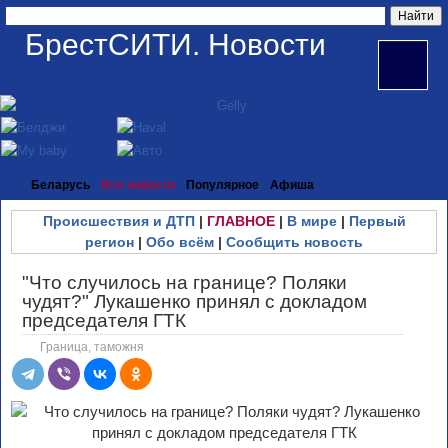
БрестСИТИ. Новости
Беларусь
Все новости
Популярное
Афиша
Происшествия и ДТП
|
ГЛАВНОЕ
|
В мире
|
Первый
регион
|
Обо всём
|
Сообщить новость
"Что случилось на границе? Поляки
чудят?" Лукашенко принял с докладом
председателя ГТК
Граница, таможня