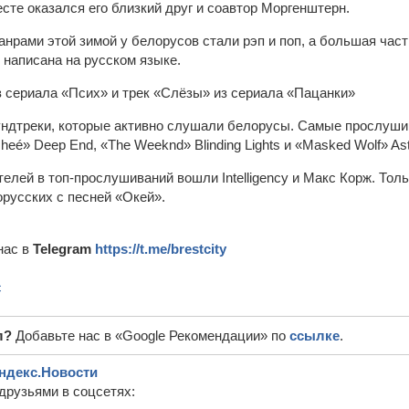
есте оказался его близкий друг и соавтор Моргенштерн.
рами этой зимой у белорусов стали рэп и поп, а большая час
написана на русском языке.
 сериала «Псих» и трек «Слёзы» из сериала «Пацанки»
ндтреки, которые активно слушали белорусы. Самые прослуши
heé» Deep End, «The Weeknd» Blinding Lights и «Masked Wolf» Ast
лей в топ-прослушиваний вошли Intelligency и Макс Корж. Толь
русских с песней «Окей».
нас в
Telegram
https://t.me/brestcity
с
л?
Добавьте нас в «Google Рекомендации» по
ссылке
.
ндекс.Новости
друзьями в соцсетях: