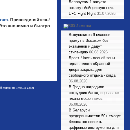
Белорусам 1 августа
покажут бойцовскую ночь
UFC Fight Night
31.07.2026
gram
. Присоединяйтесь!
 Это анонимно и быстро
Заметки
Выпускников 9 классов
примут в Высоком без
экзаменов и дадут
стипендию
06.08.2026
Брест. Часть лесной зоны
вдоль пляжа «Красный
двор» закрыта для
свободного отдыха - когда
06.08.2026
В Гродно наградили
мой ссылки на BrestCITY.com
сотрудниц банка, сорвавших
планы мошенников
06.08.2026
В Беларуси
предприниматели 50+ смогут
бесплатно освоить
цифровые инструменты для