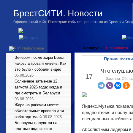
БрестСИТИ. Новости
Официальный сайт. Последние события, репортажи из Бреста и Бел
Беларусь
Все новости
Популярное
Вечером после жары Брест
Происшестви
накрыла гроза и ливень. Как
это было - собрали видео
Что слушают
Мар
17
06.08.2026
Заметки. Обо вс
Солнечное затмение 12
августа 2026 года: когда и
где смотреть в Беларуси
06.08.2026
Жара на рабочем месте:
Яндекс.Музыка показала
обязательные правила для
предпочтения и послуша
работодателей
06.08.2026
специальных плейлистах
Белорусы жалуются на
платные подписки от
Абсолютным лидером в