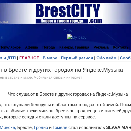
аруси
Популярное
Афиша
Погода
Камеры. Граница
Реклама
Контакты
я и ДТП
|
ГЛАВНОЕ
|
В мире
|
Первый регион
|
Обо всём
|
Сооб
 в Бресте и других городах на Яндекс.Музыка
ём в стране и мире
,
Мобильная связь и интернет
, что слушали белорусы в областных городах этой зимой. Пос
ть любимые треки минчан, брестчан, гродненцев и жителей друг
, которые сегодня стали доступны на сервисе.
Минске,
Бресте,
Гродно
и
Гомеле
стал исполнитель
SLAVA MA