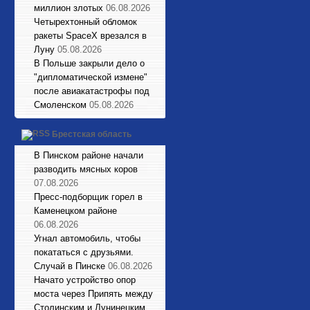
миллион злотых
06.08.2026
Четырехтонный обломок
ракеты SpaceX врезался в
Луну
05.08.2026
В Польше закрыли дело о
"дипломатической измене"
после авиакатастрофы под
Смоленском
05.08.2026
Брестская область
В Пинском районе начали
разводить мясных коров
07.08.2026
Пресс-подборщик горел в
Каменецком районе
06.08.2026
Угнал автомобиль, чтобы
покататься с друзьями.
Случай в Пинске
06.08.2026
Начато устройство опор
моста через Припять между
Столинским и Лунинецким