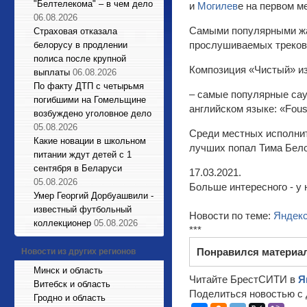
"Белтелекома" – в чем дело
и
Могилев
е на первом м
06.08.2026
Самыми популярными жан
Страховая отказала
прослушиваемых треков 
белорусу в продлении
полиса после крупной
Композиция «Чистый» из
выплаты
06.08.2026
По факту ДТП с четырьмя
– самые популярные сау
погибшими на Гомельщине
английском языке: «Fous
возбуждено уголовное дело
05.08.2026
Среди местных исполните
Какие новации в школьном
лучших попал Тима Бело
питании ждут детей с 1
сентября в Беларуси
17.03.2021.
05.08.2026
Больше интересного - у 
Умер Георгий Дорбуашвили -
известный футбольный
Новости по теме:
Яндек
коллекционер
05.08.2026
***
Понравился материа
Новости из других регионов
Минск и область
Читайте БрестСИТИ в
Я
Витебск и область
Поделиться новостью с 
Гродно и область