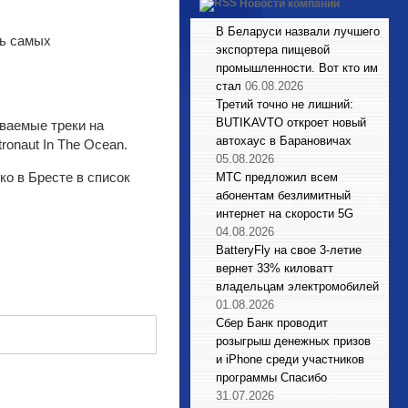
Новости компаний
В Беларуси назвали лучшего
ть самых
экспортера пищевой
промышленности. Вот кто им
стал
06.08.2026
Третий точно не лишний:
BUTIKAVTO откроет новый
ваемые треки на
автохаус в Барановичах
ronaut In The Ocean.
05.08.2026
ко в Бресте в список
МТС предложил всем
абонентам безлимитный
интернет на скорости 5G
04.08.2026
BatteryFly на свое 3-летие
вернет 33% киловатт
владельцам электромобилей
01.08.2026
Сбер Банк проводит
розыгрыш денежных призов
и iPhone среди участников
программы Спасибо
31.07.2026