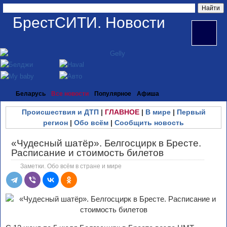
БрестСИТИ. Новости
Беларусь
Все новости
Популярное
Афиша
Происшествия и ДТП
|
ГЛАВНОЕ
|
В мире
|
Первый
регион
|
Обо всём
|
Сообщить новость
«Чудесный шатёр». Белгосцирк в Бресте.
Расписание и стоимость билетов
Заметки. Обо всём в стране и мире