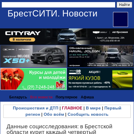
БрестСИТИ. Новости
Беларусь
Все новости
Популярное
Афиша
Происшествия и ДТП
|
ГЛАВНОЕ
|
В мире
|
Первый
регион
|
Обо всём
|
Сообщить новость
Данные социсследования: в Брестской
области курит каждый четвертый