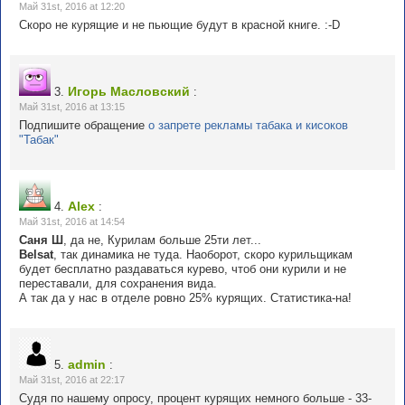
Май 31st, 2016 at 12:20
Скоро не курящие и не пьющие будут в красной книге. :-D
Игорь Масловский
3.
:
Май 31st, 2016 at 13:15
Подпишите обращение
о запрете рекламы табака и кисоков
"Табак"
Alex
4.
:
Май 31st, 2016 at 14:54
Саня Ш
, да не, Курилам больше 25ти лет...
Belsat
, так динамика не туда. Наоборот, скоро курильщикам
будет бесплатно раздаваться курево, чтоб они курили и не
переставали, для сохранения вида.
А так да у нас в отделе ровно 25% курящих. Статистика-на!
admin
5.
:
Май 31st, 2016 at 22:17
Судя по нашему опросу, процент курящих немного больше - 33-