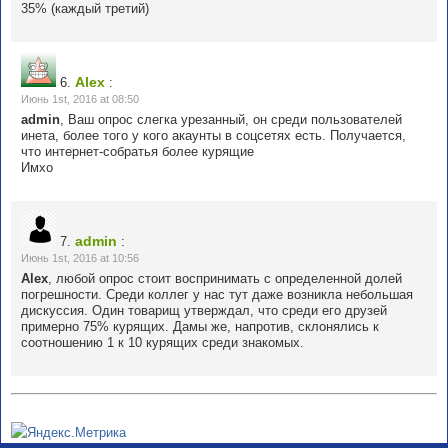
35% (каждый третий)
Alex
6.
:
Июнь 1st, 2016 at 08:50
admin
, Ваш опрос слегка урезанный, он среди пользователей
инета, более того у кого акаунты в соцсетях есть. Получается,
что интернет-собратья более курящие
Имхо
admin
7.
:
Июнь 1st, 2016 at 10:56
Alex
, любой опрос стоит воспринимать с определенной долей
погрешности. Среди коллег у нас тут даже возникла небольшая
дискуссия. Один товарищ утверждал, что среди его друзей
примерно 75% курящих. Дамы же, напротив, склонялись к
соотношению 1 к 10 курящих среди знакомых.