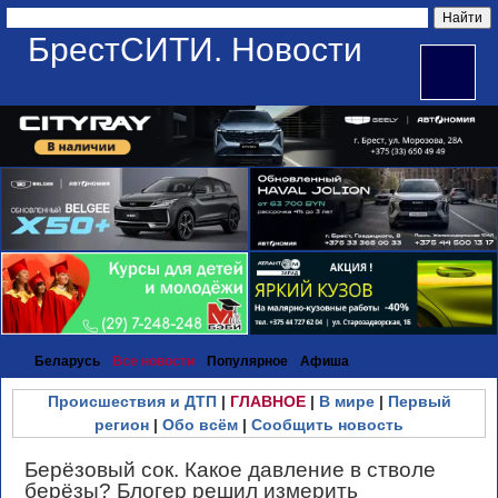
БрестСИТИ. Новости
Беларусь
Все новости
Популярное
Афиша
Происшествия и ДТП
|
ГЛАВНОЕ
|
В мире
|
Первый
регион
|
Обо всём
|
Сообщить новость
Берёзовый сок. Какое давление в стволе
берёзы? Блогер решил измерить