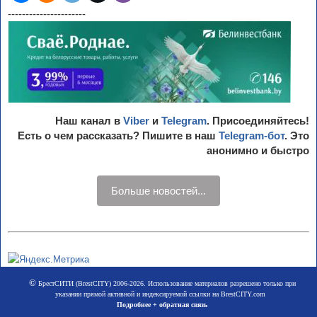
----------------------
Наш канал в
Viber
и
Telegram
. Присоединяйтесь!
Есть о чем рассказать? Пишите в наш
Telegram-бот
. Это
анонимно и быстро
Больше новостей...
©
БрестСИТИ (BrestCITY) 2006-2026. Использование материалов разрешено только при
указании прямой активной и индексируемой ссылки на BrestCITY.com
Подробнее + обратная связь