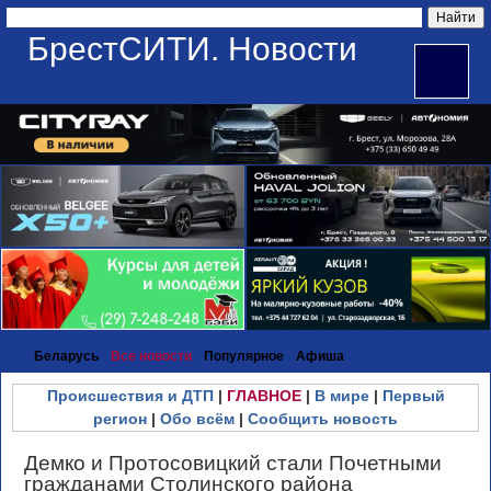
БрестСИТИ. Новости
Беларусь
Все новости
Популярное
Афиша
Происшествия и ДТП
|
ГЛАВНОЕ
|
В мире
|
Первый
регион
|
Обо всём
|
Сообщить новость
Демко и Протосовицкий стали Почетными
гражданами Столинского района