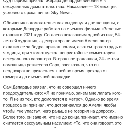
Суд Парижа признал Жерара Депардье виновным в
сексуальных домогательствах. Наказание — 18 месяцев
условного срока, пишет Sky News.
Обвинения в домогательствах выдвинули две женщины, с
которыми Депардье работал на съемках фильма «Зеленые
ставни» в 2021 году. Согласно показаниям одной из них, 54-
летней художницы-декоратора по имени Амели, актер
схватил ее за бедра, прижал ногами, а затем трогал грудь и
ягодицы, при этом отпускал непристойные комментарии
сексуального характера. Вторая пострадавшая, 34-летняя
помощница режиссера Сара, рассказала, что он
неоднократно прикасался к ней во время прохода от
гримерки до съемочной площадки.
Сам Депардье заявил, что не совершал ничего
предосудительного: «Я не понимаю, зачем мне лапать кого-
то. Я не из тех, кто домогается в метро». Однако во время
процесса он признал, что дотрагивался до Амели, якобы
чтобы «не упасть», чего раньше не говорил на допросах.
Более того, он заявил, что не до конца понимает, что именно
считается сексуальным насилием: «То, что она говорит, это