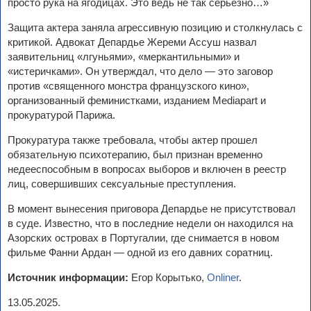
просто рука на ягодицах. Это ведь не так серьезно…»
Защита актера заняла агрессивную позицию и столкнулась с
критикой. Адвокат Депардье Жереми Ассуш назвал
заявительниц «лгуньями», «меркантильными» и
«истеричками». Он утверждал, что дело — это заговор
против «священного монстра французского кино»,
организованный феминистками, изданием Mediapart и
прокуратурой Парижа.
Прокуратура также требовала, чтобы актер прошел
обязательную психотерапию, был признан временно
недееспособным в вопросах выборов и включен в реестр
лиц, совершивших сексуальные преступления.
В момент вынесения приговора Депардье не присутствовал
в суде. Известно, что в последние недели он находился на
Азорских островах в Португалии, где снимается в новом
фильме Фанни Ардан — одной из его давних соратниц.
Источник информации:
Егор Корытько,
Onliner
.
13.05.2025.