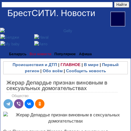
БрестСИТИ. Новости
Беларусь
Все новости
Популярное
Афиша
Происшествия и ДТП
|
ГЛАВНОЕ
|
В мире
|
Первый
регион
|
Обо всём
|
Сообщить новость
Жерар Депардье признан виновным в
сексуальных домогательствах
Общество