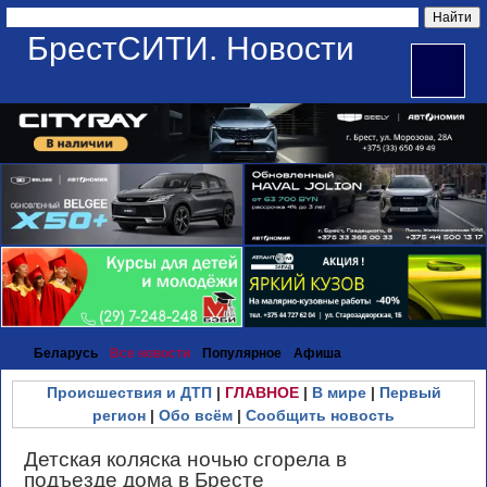
БрестСИТИ. Новости
Беларусь
Все новости
Популярное
Афиша
Происшествия и ДТП
|
ГЛАВНОЕ
|
В мире
|
Первый
регион
|
Обо всём
|
Сообщить новость
Детская коляска ночью сгорела в
подъезде дома в Бресте