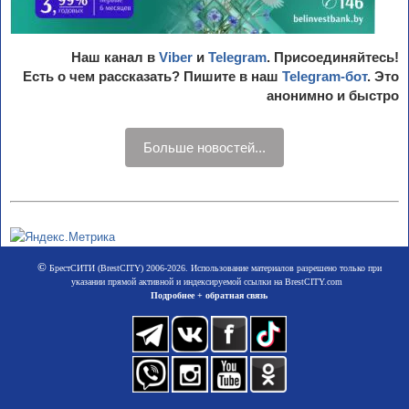
Наш канал в
Viber
и
Telegram
. Присоединяйтесь!
Есть о чем рассказать? Пишите в наш
Telegram-бот
. Это
анонимно и быстро
Больше новостей...
©
БрестСИТИ (BrestCITY) 2006-2026. Использование материалов разрешено только при
указании прямой активной и индексируемой ссылки на BrestCITY.com
Подробнее + обратная связь