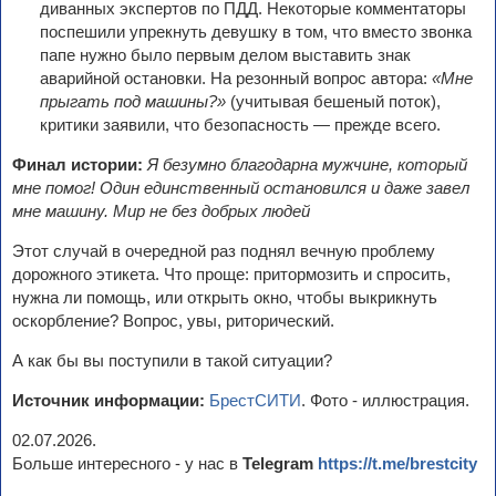
диванных экспертов по ПДД. Некоторые комментаторы
поспешили упрекнуть девушку в том, что вместо звонка
папе нужно было первым делом выставить знак
аварийной остановки. На резонный вопрос автора:
«Мне
прыгать под машины?»
(учитывая бешеный поток),
критики заявили, что безопасность — прежде всего.
Финал истории:
Я безумно благодарна мужчине, который
мне помог! Один единственный остановился и даже завел
мне машину. Мир не без добрых людей
Этот случай в очередной раз поднял вечную проблему
дорожного этикета. Что проще: притормозить и спросить,
нужна ли помощь, или открыть окно, чтобы выкрикнуть
оскорбление? Вопрос, увы, риторический.
А как бы вы поступили в такой ситуации?
Источник информации:
БрестСИТИ
. Фото - иллюстрация.
02.07.2026.
Больше интересного - у нас в
Telegram
https://t.me/brestcity