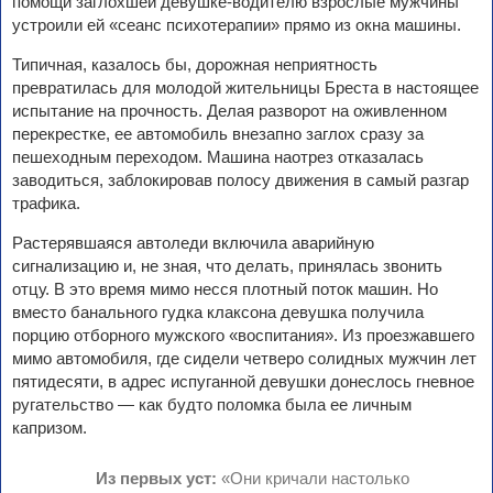
помощи заглохшей девушке-водителю взрослые мужчины
устроили ей «сеанс психотерапии» прямо из окна машины.
Типичная, казалось бы, дорожная неприятность
превратилась для молодой жительницы Бреста в настоящее
испытание на прочность. Делая разворот на оживленном
перекрестке, ее автомобиль внезапно заглох сразу за
пешеходным переходом. Машина наотрез отказалась
заводиться, заблокировав полосу движения в самый разгар
трафика.
Растерявшаяся автоледи включила аварийную
сигнализацию и, не зная, что делать, принялась звонить
отцу. В это время мимо несся плотный поток машин. Но
вместо банального гудка клаксона девушка получила
порцию отборного мужского «воспитания». Из проезжавшего
мимо автомобиля, где сидели четверо солидных мужчин лет
пятидесяти, в адрес испуганной девушки донеслось гневное
ругательство — как будто поломка была ее личным
капризом.
Из первых уст:
«Они кричали настолько