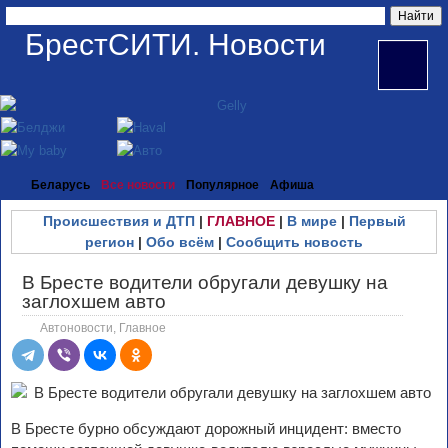
БрестСИТИ. Новости
Беларусь
Все новости
Популярное
Афиша
Происшествия и ДТП
|
ГЛАВНОЕ
|
В мире
|
Первый
регион
|
Обо всём
|
Сообщить новость
В Бресте водители обругали девушку на
заглохшем авто
Автоновости
,
Главное
В Бресте бурно обсуждают дорожный инцидент: вместо