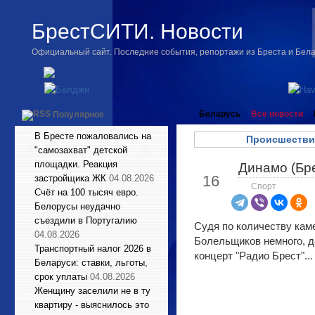
БрестСИТИ. Новости
Официальный сайт. Последние события, репортажи из Бреста и Бел
Беларусь
Все новости
Популярное
В Бресте пожаловались на
Происшестви
"самозахват" детской
площадки. Реакция
Динамо (Бре
Окт
16
застройщика ЖК
04.08.2026
Спорт
Счёт на 100 тысяч евро.
Белорусы неудачно
съездили в Португалию
Судя по количеству каме
04.08.2026
Болельщиков немного, да
Транспортный налог 2026 в
концерт "Радио Брест"...
Беларуси: ставки, льготы,
срок уплаты
04.08.2026
Женщину заселили не в ту
квартиру - выяснилось это