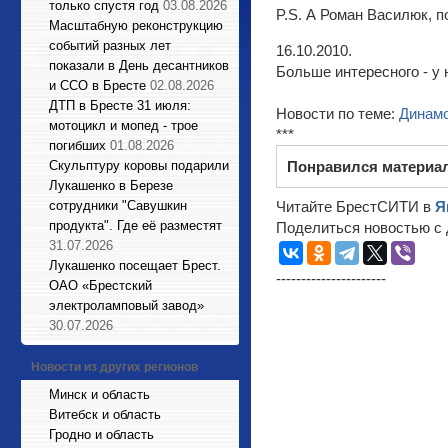
только спустя год
03.08.2026
P.S. А Роман Василюк, п
Масштабную реконструкцию
событий разных лет
16.10.2010.
показали в День десантников
Больше интересного - у 
и ССО в Бресте
02.08.2026
ДТП в Бресте 31 июля:
Новости по теме:
Динамо
мотоцикл и мопед - трое
***
погибших
01.08.2026
Cкульптуру коровы подарили
Понравился материа
Лукашенко в Березе
сотрудники "Савушкин
Читайте БрестСИТИ в
Я
продукта". Где её разместят
Поделиться новостью с 
31.07.2026
Лукашенко посещает Брест.
----------------------
ОАО «Брестский
электроламповый завод»
30.07.2026
Новости из других регионов
Минск и область
Витебск и область
Гродно и область