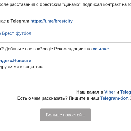
осле расставания с брестским "Динамо", подписал контракт на го
нас в
Telegram
https://t.me/brestcity
 Брест
,
футбол
л?
Добавьте нас в «Google Рекомендации» по
ссылке
.
ндекс.Новости
друзьями в соцсетях:
Наш канал в
Viber
и
Tele
Есть о чем рассказать? Пишите в наш
Telegram-бот
.
Больше новостей...