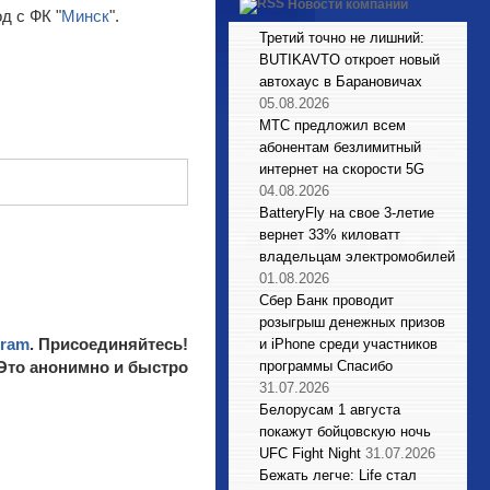
Новости компаний
д с ФК "
Минск
".
Третий точно не лишний:
BUTIKAVTO откроет новый
автохаус в Барановичах
05.08.2026
МТС предложил всем
абонентам безлимитный
интернет на скорости 5G
04.08.2026
BatteryFly на свое 3-летие
вернет 33% киловатт
владельцам электромобилей
01.08.2026
Сбер Банк проводит
розыгрыш денежных призов
gram
. Присоединяйтесь!
и iPhone среди участников
 Это анонимно и быстро
программы Спасибо
31.07.2026
Белорусам 1 августа
покажут бойцовскую ночь
UFC Fight Night
31.07.2026
Бежать легче: Life стал