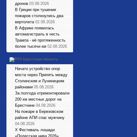
дронов
03.08.2026
В Греции при тушении
пожаров столкнулись два
вертолета
02.08.2026
В Африке появилась
автомагистраль в честь
Трампа - её протяженность
более тысячи км
02.08.2026
Брестская область
Начато устройство опор
моста через Припять между
Столинским и Лунинецким
районами
05.08.2026
За полгода отремонтировали
200 км местных дорог на
Брестчине
04.08.2026
На пожаре в Березовском
районе АПИ спас мужчину
04.08.2026
X Фестиваль лошади
«Полесская нива 2026»