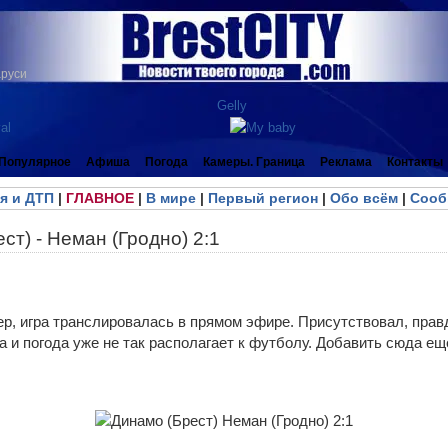
аруси
Популярное
Афиша
Погода
Камеры. Граница
Реклама
Контакты
я и ДТП
|
ГЛАВНОЕ
|
В мире
|
Первый регион
|
Обо всём
|
Сооб
ст) - Неман (Гродно) 2:1
р, игра транслировалась в прямом эфире. Присутствовал, правд
 и погода уже не так располагает к футболу. Добавить сюда ещ