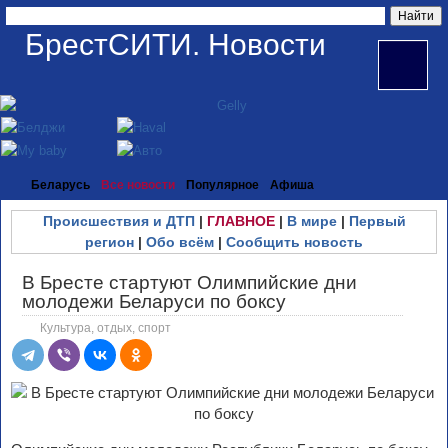
БрестСИТИ. Новости
Беларусь
Все новости
Популярное
Афиша
Происшествия и ДТП
|
ГЛАВНОЕ
|
В мире
|
Первый
регион
|
Обо всём
|
Сообщить новость
В Бресте стартуют Олимпийские дни
молодежи Беларуси по боксу
Культура, отдых, спорт