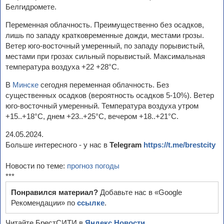
Белгидромете.
Переменная облачность. Преимущественно без осадков,
лишь по западу кратковременные дожди, местами грозы.
Ветер юго-восточный умеренный, по западу порывистый,
местами при грозах сильный порывистый. Максимальная
температура воздуха +22 +28°С.
В
Минске
сегодня переменная облачность. Без
существенных осадков (вероятность осадков 5-10%). Ветер
юго-восточный умеренный. Температура воздуха утром
+15..+18°С, днем +23..+25°С, вечером +18..+21°С.
24.05.2024.
Больше интересного - у нас в
Telegram
https://t.me/brestcity
Новости по теме:
прогноз погоды
***
Понравился материал?
Добавьте нас в «Google
Рекомендации» по
ссылке
.
Читайте БрестСИТИ в
Яндекс.Новости