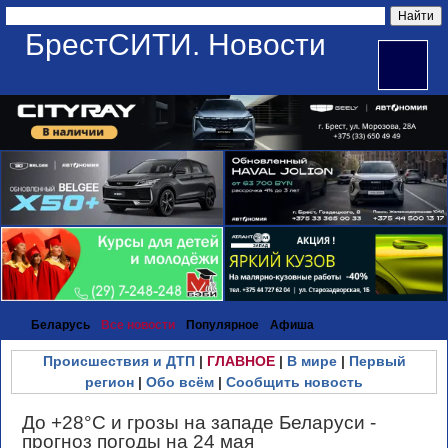
БрестСИТИ. Новости
Беларусь
Все новости
Популярное
Афиша
Происшествия и ДТП
|
ГЛАВНОЕ
|
В мире
|
Первый
регион
|
Обо всём
|
Сообщить новость
До +28°С и грозы на западе Беларуси -
прогноз погоды на 24 мая