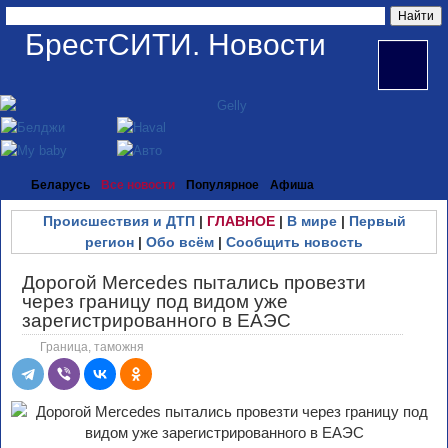
БрестСИТИ. Новости
Беларусь
Все новости
Популярное
Афиша
Происшествия и ДТП
|
ГЛАВНОЕ
|
В мире
|
Первый
регион
|
Обо всём
|
Сообщить новость
Дорогой Mercedes пытались провезти
через границу под видом уже
зарегистрированного в ЕАЭС
Граница, таможня