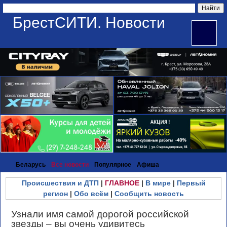
БрестСИТИ. Новости
Беларусь
Все новости
Популярное
Афиша
Происшествия и ДТП
|
ГЛАВНОЕ
|
В мире
|
Первый
регион
|
Обо всём
|
Сообщить новость
Узнали имя самой дорогой российской
звезды – вы очень удивитесь