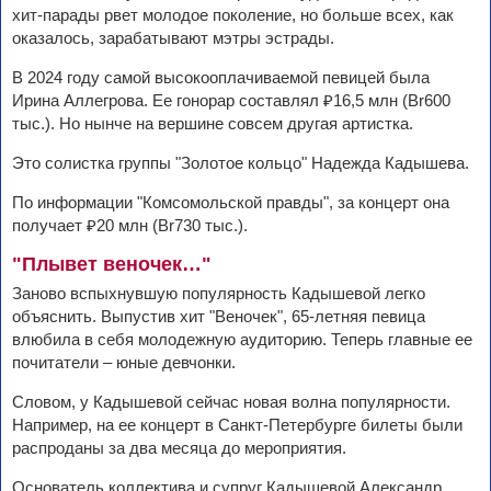
хит-парады рвет молодое поколение, но больше всех, как
оказалось, зарабатывают мэтры эстрады.
В 2024 году самой высокооплачиваемой певицей была
Ирина Аллегрова. Ее гонорар составлял ₽16,5 млн (Br600
тыс.). Но нынче на вершине совсем другая артистка.
Это солистка группы "Золотое кольцо" Надежда Кадышева.
По информации "Комсомольской правды", за концерт она
получает ₽20 млн (Br730 тыс.).
"Плывет веночек…"
Заново вспыхнувшую популярность Кадышевой легко
объяснить. Выпустив хит "Веночек", 65-летняя певица
влюбила в себя молодежную аудиторию. Теперь главные ее
почитатели – юные девчонки.
Словом, у Кадышевой сейчас новая волна популярности.
Например, на ее концерт в Санкт-Петербурге билеты были
распроданы за два месяца до мероприятия.
Основатель коллектива и супруг Кадышевой Александр