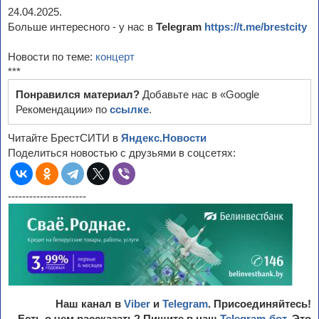
24.04.2025.
Больше интересного - у нас в
Telegram
https://t.me/brestcity
Новости по теме:
концерт
***
Понравился материал?
Добавьте нас в «Google
Рекомендации» по
ссылке
.
Читайте БрестСИТИ в
Яндекс.Новости
Поделиться новостью с друзьями в соцсетях:
----------------------
Наш канал в
Viber
и
Telegram
. Присоединяйтесь!
Есть о чем рассказать? Пишите в наш
Telegram-бот
. Это