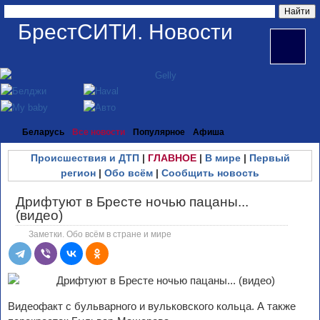
БрестСИТИ. Новости
Беларусь
Все новости
Популярное
Афиша
Происшествия и ДТП
|
ГЛАВНОЕ
|
В мире
|
Первый
регион
|
Обо всём
|
Сообщить новость
Дрифтуют в Бресте ночью пацаны...
(видео)
Заметки. Обо всём в стране и мире
Видеофакт с бульварного и вульковского кольца. А также