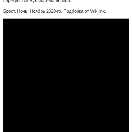
перекресток Бульвар-Машерова.
Брест. Ночь. Ноябрь 2020-го. Подборка от Wikilink.