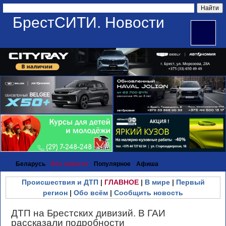
БрестСИТИ. Новости
Беларусь
Все новости
Популярное
Афиша
Происшествия и ДТП
|
ГЛАВНОЕ
|
В мире
|
Первый
регион
|
Обо всём
|
Сообщить новость
ДТП на Брестских дивизий. В ГАИ
рассказали подробности