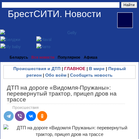
БрестСИТИ. Новости
Беларусь
Все новости
Популярное
Афиша
Происшествия и ДТП
|
ГЛАВНОЕ
|
В мире
|
Первый
регион
|
Обо всём
|
Сообщить новость
ДТП на дороге «Видомля-Пружаны»:
перевернутый трактор, прицеп дров на
трассе
Происшествия