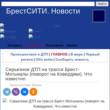
БрестСИТИ. Новости
Беларусь
Все новости
Популярное
Афиша
Происшествия и ДТП
|
ГЛАВНОЕ
|
В мире
|
Первый
регион
|
Обо всём
|
Сообщить новость
Серьезное ДТП на трассе Брест-
Мотыкалы (поворот на Ковердяки). Что
известно
Происшествия
,
Регион