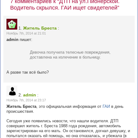
7 комментариев к “ДТП на ул.Пионерской.
Водитель скрылся. ГАИ ищет свидетелей”
Житель Бреста
1.
:
Ноябрь 7th, 2014 at 21:01
admin
пишет:
Девочка получила телесные повреждения,
доставлена на излечение в больницу.
А разве так всё было?
admin
2.
:
Ноябрь 7th, 2014 at 23:17
Житель Бреста
, это официальная информация от
ГАИ
в день
происшествия.
Сегодня уже появились новости, что нашли водителя. ДТП
совершил житель г. Бреста 1988 года рождения, автомобиль
зарегистрирован на его мать. Он остановился, догнал девушку, и
попытался оказать ей помощь, но она отказалась, и убежала (в