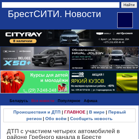
БрестСИТИ. Новости
Беларусь
Все новости
Популярное
Афиша
Происшествия и ДТП
|
ГЛАВНОЕ
|
В мире
|
Первый
регион
|
Обо всём
|
Сообщить новость
ДТП с участием четырех автомобилей в
районе Гребного канала в Бресте