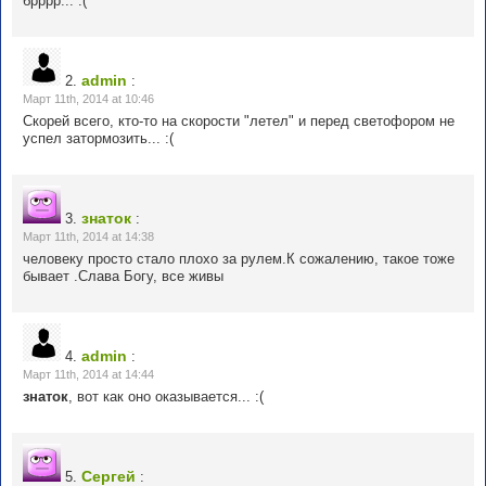
брррр... :(
admin
2.
:
Март 11th, 2014 at 10:46
Скорей всего, кто-то на скорости "летел" и перед светофором не
успел затормозить... :(
знаток
3.
:
Март 11th, 2014 at 14:38
человеку просто стало плохо за рулем.К сожалению, такое тоже
бывает .Слава Богу, все живы
admin
4.
:
Март 11th, 2014 at 14:44
знаток
, вот как оно оказывается... :(
Сергей
5.
: