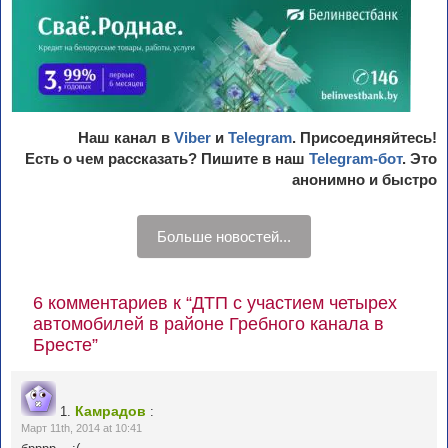
Наш канал в
Viber
и
Telegram
. Присоединяйтесь!
Есть о чем рассказать? Пишите в наш
Telegram-бот
. Это
анонимно и быстро
Больше новостей...
6 комментариев к “ДТП с участием четырех
автомобилей в районе Гребного канала в
Бресте”
Камрадов
1.
:
Март 11th, 2014 at 10:41